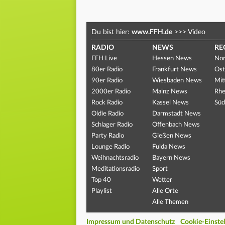
Du bist hier:
www.FFH.de
>>>
Video
RADIO
NEWS
RE
FFH Live
Hessen News
Nor
80er Radio
Frankfurt News
Ost
90er Radio
Wiesbaden News
Mit
2000er Radio
Mainz News
Rhe
Rock Radio
Kassel News
Süd
Oldie Radio
Darmstadt News
Schlager Radio
Offenbach News
Party Radio
Gießen News
Lounge Radio
Fulda News
Weihnachtsradio
Bayern News
Meditationsradio
Sport
Top 40
Wetter
Playlist
Alle Orte
Alle Themen
Impressum und Datenschutz
Cookie-Einste