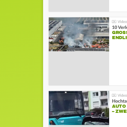
10 Ver
GROSS
NDLI
Hochta
AUTO
– ZW