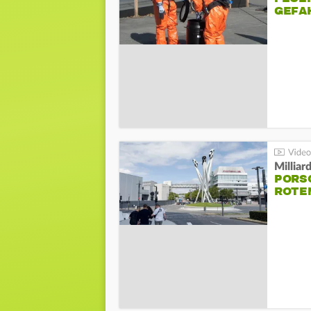
GEFA
Millia
PORSC
ROTE