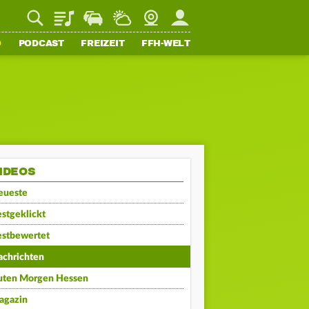
Playlist
Staupilot
Wetter
Webcam
Mein FFH
O
PODCAST
FREIZEIT
FFH-WELT
IDEOS
eueste
stgeklickt
estbewertet
achrichten
uten Morgen Hessen
agazin