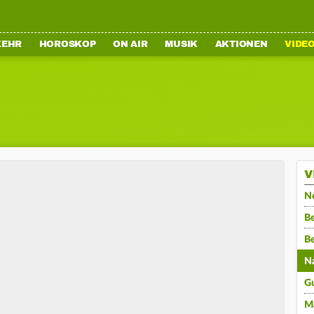
KEHR
HOROSKOP
ON AIR
MUSIK
AKTIONEN
VIDE
V
N
Be
B
N
G
M