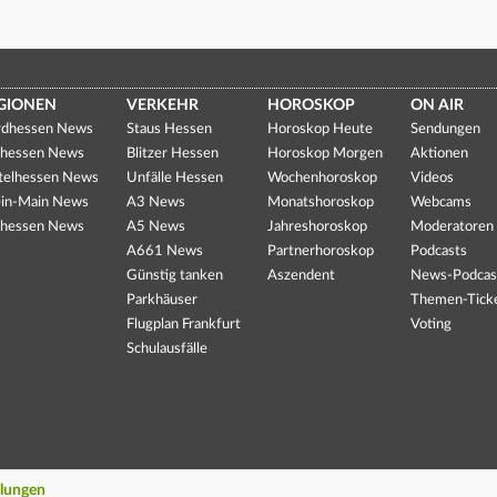
GIONEN
VERKEHR
HOROSKOP
ON AIR
dhessen News
Staus Hessen
Horoskop Heute
Sendungen
hessen News
Blitzer Hessen
Horoskop Morgen
Aktionen
telhessen News
Unfälle Hessen
Wochenhoroskop
Videos
in-Main News
A3 News
Monatshoroskop
Webcams
hessen News
A5 News
Jahreshoroskop
Moderatoren
A661 News
Partnerhoroskop
Podcasts
Günstig tanken
Aszendent
News-Podcas
Parkhäuser
Themen-Tick
Flugplan Frankfurt
Voting
Schulausfälle
llungen