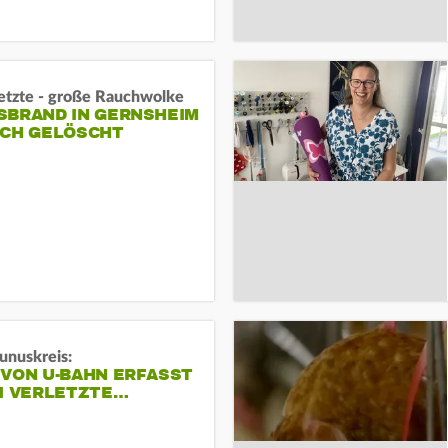
letzte - große Rauchwolke
BRAND IN GERNSHEIM E
CH GELÖSCHT
unuskreis:
 VON U-BAHN ERFASST
EI VERLETZTE…