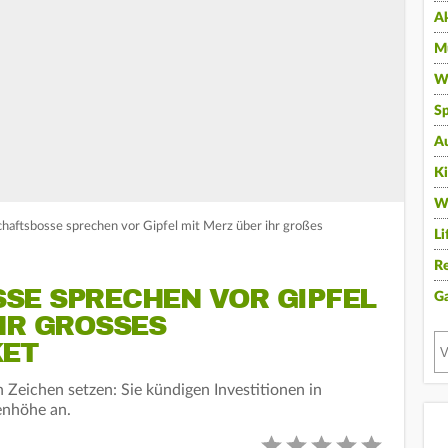
A
Mu
Wi
Sp
A
K
W
chaftsbosse sprechen vor Gipfel mit Merz über ihr großes
Li
Re
SE SPRECHEN VOR GIPFEL
G
R GROSSES I
ET
Zeichen setzen: Sie kündigen Investitionen in
denhöhe an.