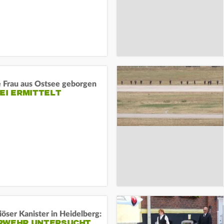
e Frau aus Ostsee geborgen
EI ERMITTELT
öser Kanister in Heidelberg:
RWEHR UNTERSUCHT