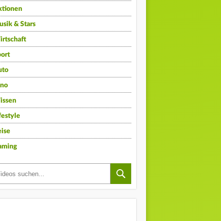
ktionen
sik & Stars
rtschaft
ort
uto
ino
issen
festyle
ise
aming