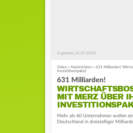
© glomex, 21.07.2025
Video
>
Nachrichten
>
631 Milliarden! Wirts
Investitionspaket
631 Milliarden!
WIRTSCHAFTSBOS
MIT MERZ ÜBER IH
NVESTITIONSPAK
Mehr als 60 Unternehmen wollen ein 
Deutschland in dreistelliger Milliar