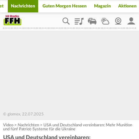
et
Nachrichten
Guten Morgen Hessen
Magazin
Aktionen
Playlist
Staupilot
Wetter
Webcam
Mein
© glomex, 22.07.2025
Video
>
Nachrichten
>
USA und Deutschland vereinbaren: Mehr Munition
und fünf Patriot-Systeme für die Ukraine
USA und Deutschland vereinbaren: