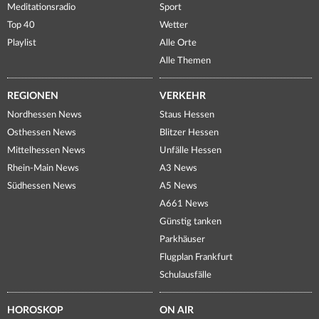
Meditationsradio
Sport
Top 40
Wetter
Playlist
Alle Orte
Alle Themen
REGIONEN
VERKEHR
Nordhessen News
Staus Hessen
Osthessen News
Blitzer Hessen
Mittelhessen News
Unfälle Hessen
Rhein-Main News
A3 News
Südhessen News
A5 News
A661 News
Günstig tanken
Parkhäuser
Flugplan Frankfurt
Schulausfälle
HOROSKOP
ON AIR