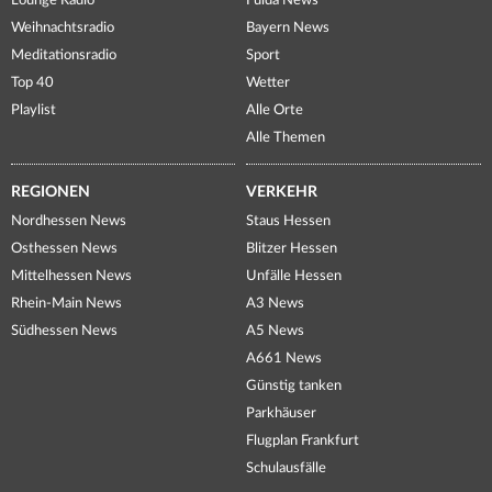
Lounge Radio
Fulda News
Weihnachtsradio
Bayern News
Meditationsradio
Sport
Top 40
Wetter
Playlist
Alle Orte
Alle Themen
REGIONEN
VERKEHR
Nordhessen News
Staus Hessen
Osthessen News
Blitzer Hessen
Mittelhessen News
Unfälle Hessen
Rhein-Main News
A3 News
Südhessen News
A5 News
A661 News
Günstig tanken
Parkhäuser
Flugplan Frankfurt
Schulausfälle