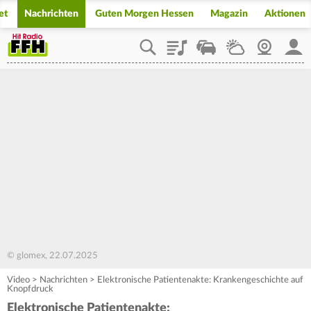
et
Nachrichten
Guten Morgen Hessen
Magazin
Aktionen
Playlist
Staupilot
Wetter
Webcam
Mein
© glomex, 22.07.2025
Video
>
Nachrichten
>
Elektronische Patientenakte: Krankengeschichte auf
Knopfdruck
Elektronische Patientenakte: