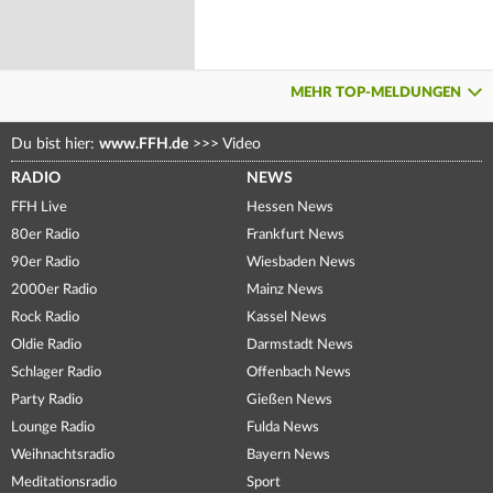
MEHR TOP-MELDUNGEN
Du bist hier:
www.FFH.de
>>>
Video
RADIO
NEWS
FFH Live
Hessen News
80er Radio
Frankfurt News
90er Radio
Wiesbaden News
2000er Radio
Mainz News
Rock Radio
Kassel News
Oldie Radio
Darmstadt News
Schlager Radio
Offenbach News
Party Radio
Gießen News
Lounge Radio
Fulda News
Weihnachtsradio
Bayern News
Meditationsradio
Sport