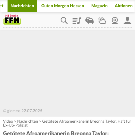
et
Nachrichten
Guten Morgen Hessen
Magazin
Aktionen
Playlist
Staupilot
Wetter
Webcam
Mein
© glomex, 22.07.2025
Video
>
Nachrichten
>
Getötete Afroamerikanerin Breonna Taylor: Haft für
Ex-US-Polizist
Getötete Afroamerikanerin Breonna Taylor: