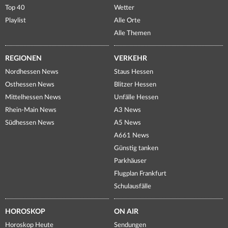
Top 40
Wetter
Playlist
Alle Orte
Alle Themen
REGIONEN
VERKEHR
Nordhessen News
Staus Hessen
Osthessen News
Blitzer Hessen
Mittelhessen News
Unfälle Hessen
Rhein-Main News
A3 News
Südhessen News
A5 News
A661 News
Günstig tanken
Parkhäuser
Flugplan Frankfurt
Schulausfälle
HOROSKOP
ON AIR
Horoskop Heute
Sendungen