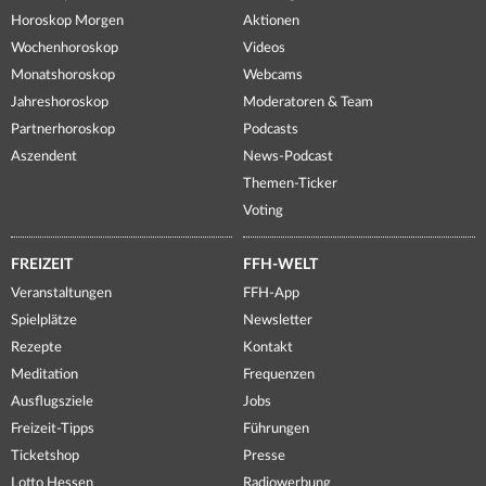
Horoskop Morgen
Aktionen
Wochenhoroskop
Videos
Monatshoroskop
Webcams
Jahreshoroskop
Moderatoren & Team
Partnerhoroskop
Podcasts
Aszendent
News-Podcast
Themen-Ticker
Voting
FREIZEIT
FFH-WELT
Veranstaltungen
FFH-App
Spielplätze
Newsletter
Rezepte
Kontakt
Meditation
Frequenzen
Ausflugsziele
Jobs
Freizeit-Tipps
Führungen
Ticketshop
Presse
Lotto Hessen
Radiowerbung