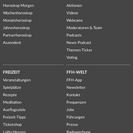
Horoskop Morgen
Aktionen
Wochenhoroskop
Videos
Monatshoroskop
Webcams
Jahreshoroskop
Moderatoren & Team
Partnerhoroskop
Podcasts
Aszendent
News-Podcast
Themen-Ticker
Voting
FREIZEIT
FFH-WELT
Veranstaltungen
FFH-App
Spielplätze
Newsletter
Rezepte
Kontakt
Meditation
Frequenzen
Ausflugsziele
Jobs
Freizeit-Tipps
Führungen
Ticketshop
Presse
Lotto Hessen
Radiowerbung