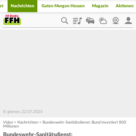
et
Nachrichten
Guten Morgen Hessen
Magazin
Aktionen
Playlist
Staupilot
Wetter
Webcam
Mein
© glomex, 22.07.2025
Video
>
Nachrichten
>
Bundeswehr-Sanitätsdienst: Bund investiert 800
Millionen
Bundeswehr-Sanitätsdienst: