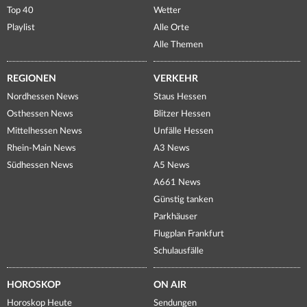
Top 40
Wetter
Playlist
Alle Orte
Alle Themen
REGIONEN
VERKEHR
Nordhessen News
Staus Hessen
Osthessen News
Blitzer Hessen
Mittelhessen News
Unfälle Hessen
Rhein-Main News
A3 News
Südhessen News
A5 News
A661 News
Günstig tanken
Parkhäuser
Flugplan Frankfurt
Schulausfälle
HOROSKOP
ON AIR
Horoskop Heute
Sendungen