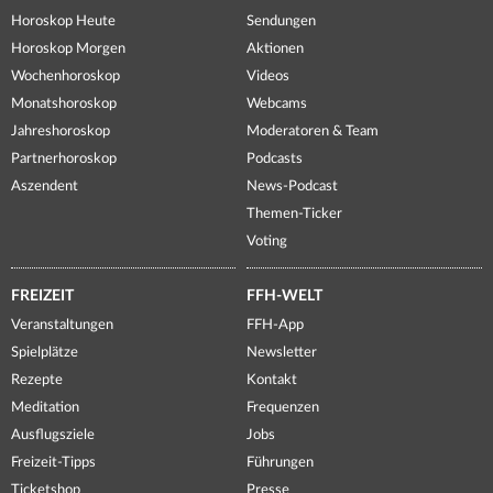
Horoskop Heute
Sendungen
Horoskop Morgen
Aktionen
Wochenhoroskop
Videos
Monatshoroskop
Webcams
Jahreshoroskop
Moderatoren & Team
Partnerhoroskop
Podcasts
Aszendent
News-Podcast
Themen-Ticker
Voting
FREIZEIT
FFH-WELT
Veranstaltungen
FFH-App
Spielplätze
Newsletter
Rezepte
Kontakt
Meditation
Frequenzen
Ausflugsziele
Jobs
Freizeit-Tipps
Führungen
Ticketshop
Presse