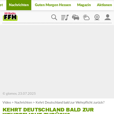
et
Nachrichten
Guten Morgen Hessen
Magazin
Aktionen
Playlist
Staupilot
Wetter
Webcam
Mein
© glomex, 23.07.2025
Video
>
Nachrichten
>
Kehrt Deutschland bald zur Wehrpflicht zurück?
KEHRT DEUTSCHLAND BALD ZUR