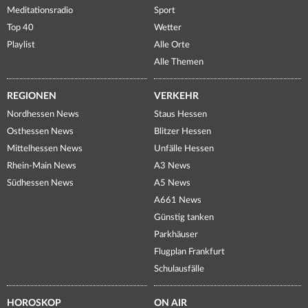
Meditationsradio
Sport
Top 40
Wetter
Playlist
Alle Orte
Alle Themen
REGIONEN
VERKEHR
Nordhessen News
Staus Hessen
Osthessen News
Blitzer Hessen
Mittelhessen News
Unfälle Hessen
Rhein-Main News
A3 News
Südhessen News
A5 News
A661 News
Günstig tanken
Parkhäuser
Flugplan Frankfurt
Schulausfälle
HOROSKOP
ON AIR