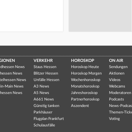
GIONEN
VERKEHR
HOROSKOP
ON AIR
dhessen News
Staus Hessen
Horoskop Heute
Sendungen
hessen News
Blitzer Hessen
Horoskop Morgen
Aktionen
telhessen News
Unfälle Hessen
Wochenhoroskop
Videos
in-Main News
A3 News
Monatshoroskop
Webcams
hessen News
A5 News
Jahreshoroskop
Moderatoren
A661 News
Partnerhoroskop
Podcasts
Günstig tanken
Aszendent
News-Podcas
Parkhäuser
Themen-Tick
Flugplan Frankfurt
Voting
Schulausfälle