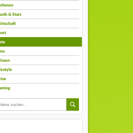
ktionen
sik & Stars
rtschaft
ort
uto
ino
issen
festyle
ise
aming