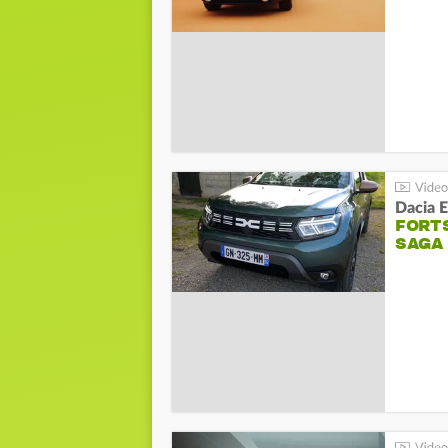
Dacia 
FORT
SAGA