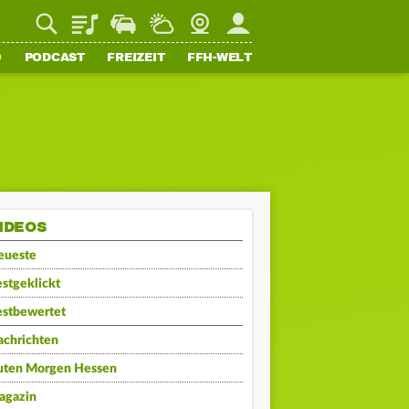
Playlist
Staupilot
Wetter
Webcam
Mein FFH
O
PODCAST
FREIZEIT
FFH-WELT
IDEOS
eueste
stgeklickt
estbewertet
achrichten
uten Morgen Hessen
agazin