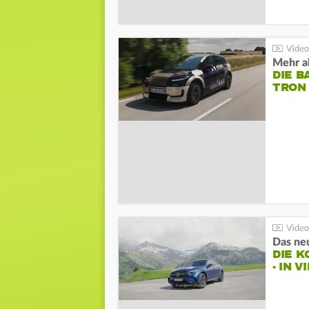
Mehr al
DIE B
TRON
DIE 
- IN 