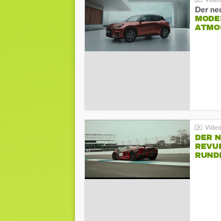
Der ne
MODEL
ATMO
DER 
REVU
RUND
HOCK