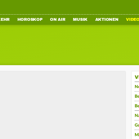
KEHR
HOROSKOP
ON AIR
MUSIK
AKTIONEN
VIDE
V
N
Be
B
N
G
M