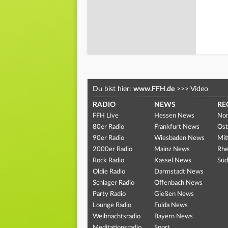
Du bist hier:
www.FFH.de
>>>
Video
RADIO
NEWS
RE
FFH Live
Hessen News
Nor
80er Radio
Frankfurt News
Ost
90er Radio
Wiesbaden News
Mit
2000er Radio
Mainz News
Rhe
Rock Radio
Kassel News
Süd
Oldie Radio
Darmstadt News
Schlager Radio
Offenbach News
Party Radio
Gießen News
Lounge Radio
Fulda News
Weihnachtsradio
Bayern News
Meditationsradio
Sport