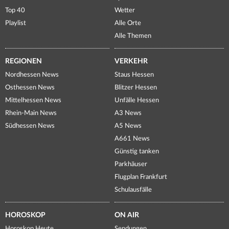
Top 40
Wetter
Playlist
Alle Orte
Alle Themen
REGIONEN
VERKEHR
Nordhessen News
Staus Hessen
Osthessen News
Blitzer Hessen
Mittelhessen News
Unfälle Hessen
Rhein-Main News
A3 News
Südhessen News
A5 News
A661 News
Günstig tanken
Parkhäuser
Flugplan Frankfurt
Schulausfälle
HOROSKOP
ON AIR
Horoskop Heute
Sendungen