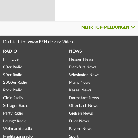
MEHR TOP-MELDUNGEN
Du bist hier:
www.FFH.de
>>>
Video
RADIO
NEWS
FFH Live
Hessen News
80er Radio
Frankfurt News
90er Radio
Wiesbaden News
2000er Radio
Mainz News
Rock Radio
Kassel News
Oldie Radio
Darmstadt News
Schlager Radio
Offenbach News
Party Radio
Gießen News
Lounge Radio
Fulda News
Weihnachtsradio
Bayern News
Meditationsradio
Sport