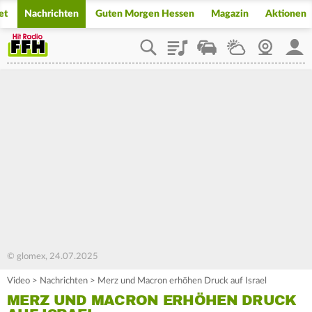
et
Nachrichten
Guten Morgen Hessen
Magazin
Aktionen
Playlist
Staupilot
Wetter
Webcam
Mein
© glomex, 24.07.2025
Video
>
Nachrichten
>
Merz und Macron erhöhen Druck auf Israel
MERZ UND MACRON ERHÖHEN DRUCK