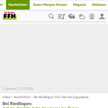
et
Nachrichten
Guten Morgen Hessen
Magazin
Aktionen
Playlist
Staupilot
Wetter
Webcam
Mein
© glomex, 27.07.2025
Video
>
Nachrichten
>
Bei Riedlingen: Drei Tote bei Zugunglück
Bei Riedlingen: