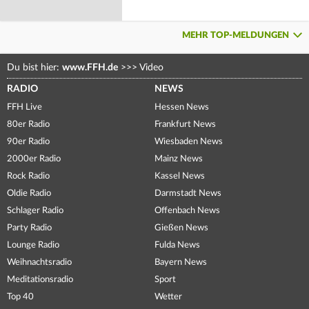
MEHR TOP-MELDUNGEN
Du bist hier:
www.FFH.de
>>>
Video
RADIO
NEWS
FFH Live
Hessen News
80er Radio
Frankfurt News
90er Radio
Wiesbaden News
2000er Radio
Mainz News
Rock Radio
Kassel News
Oldie Radio
Darmstadt News
Schlager Radio
Offenbach News
Party Radio
Gießen News
Lounge Radio
Fulda News
Weihnachtsradio
Bayern News
Meditationsradio
Sport
Top 40
Wetter