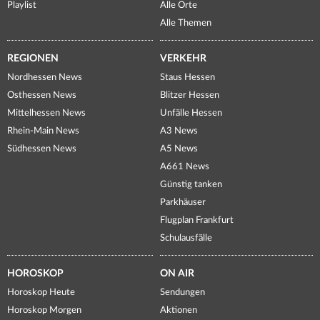
Playlist
Alle Orte
Alle Themen
REGIONEN
VERKEHR
Nordhessen News
Staus Hessen
Osthessen News
Blitzer Hessen
Mittelhessen News
Unfälle Hessen
Rhein-Main News
A3 News
Südhessen News
A5 News
A661 News
Günstig tanken
Parkhäuser
Flugplan Frankfurt
Schulausfälle
HOROSKOP
ON AIR
Horoskop Heute
Sendungen
Horoskop Morgen
Aktionen