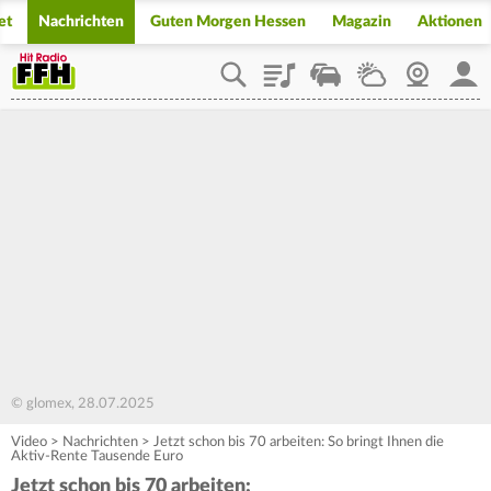
et
Nachrichten
Guten Morgen Hessen
Magazin
Aktionen
Playlist
Staupilot
Wetter
Webcam
Mein
© glomex, 28.07.2025
Video
>
Nachrichten
>
Jetzt schon bis 70 arbeiten: So bringt Ihnen die
Aktiv-Rente Tausende Euro
Jetzt schon bis 70 arbeiten: