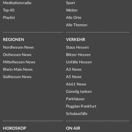
Meditationsradio
Sport
Top 40
Wetter
Playlist
Alle Orte
Alle Themen
REGIONEN
VERKEHR
Nordhessen News
Staus Hessen
Osthessen News
Blitzer Hessen
Mittelhessen News
Unfälle Hessen
Rhein-Main News
A3 News
Südhessen News
A5 News
A661 News
Günstig tanken
Parkhäuser
Flugplan Frankfurt
Schulausfälle
HOROSKOP
ON AIR