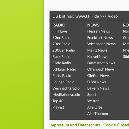
Du bist hier:
www.FFH.de
>>>
Video
RADIO
NEWS
RE
FFH Live
Hessen News
Nor
80er Radio
Frankfurt News
Ost
90er Radio
Wiesbaden News
Mit
2000er Radio
Mainz News
Rhe
Rock Radio
Kassel News
Süd
Oldie Radio
Darmstadt News
Schlager Radio
Offenbach News
Party Radio
Gießen News
Lounge Radio
Fulda News
Weihnachtsradio
Bayern News
Meditationsradio
Sport
Top 40
Wetter
Playlist
Alle Orte
Alle Themen
Impressum und Datenschutz
Cookie-Einste