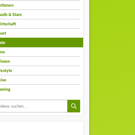
ktionen
sik & Stars
rtschaft
ort
uto
ino
issen
festyle
ise
aming