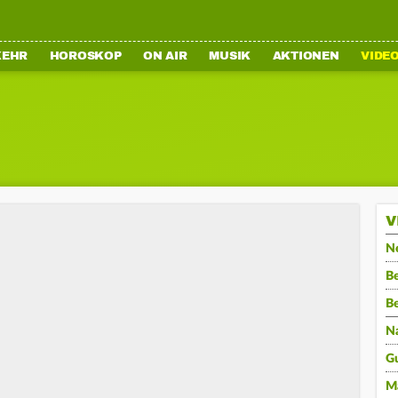
KEHR
HOROSKOP
ON AIR
MUSIK
AKTIONEN
VIDE
V
N
Be
B
N
G
M