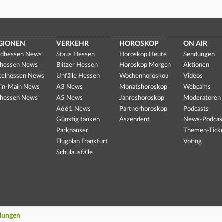
GIONEN
VERKEHR
HOROSKOP
ON AIR
dhessen News
Staus Hessen
Horoskop Heute
Sendungen
hessen News
Blitzer Hessen
Horoskop Morgen
Aktionen
telhessen News
Unfälle Hessen
Wochenhoroskop
Videos
in-Main News
A3 News
Monatshoroskop
Webcams
hessen News
A5 News
Jahreshoroskop
Moderatoren
A661 News
Partnerhoroskop
Podcasts
Günstig tanken
Aszendent
News-Podcas
Parkhäuser
Themen-Tick
Flugplan Frankfurt
Voting
Schulausfälle
llungen