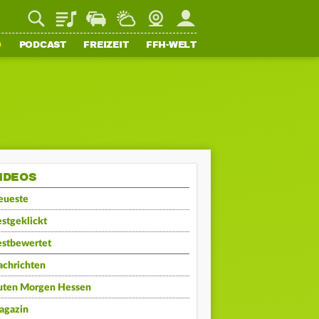
Playlist
Staupilot
Wetter
Webcam
Mein FFH
O
PODCAST
FREIZEIT
FFH-WELT
IDEOS
eueste
stgeklickt
estbewertet
achrichten
uten Morgen Hessen
agazin