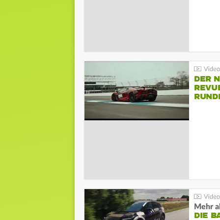
DER 
REVU
RUND
HOCK
Mehr al
DIE B