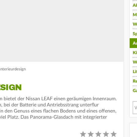
A
Mu
Wi
Sp
A
K
W
Interieurdesign
Li
Re
ESIGN
G
 bietet der Nissan LEAF einen geräumigen Innenraum.
 bei der Batterie und Antriebsstrang unterflur
in den Genuss eines flachen Bodens und eines offenen,
 viel Platz. Das Panorama-Glasdach mit integrierter