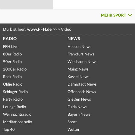
MEHR SPORT
Du bist hier:
www.FFH.de
>>>
Video
RADIO
NEWS
FFH Live
Hessen News
80er Radio
Frankfurt News
90er Radio
Wiesbaden News
2000er Radio
Mainz News
Rock Radio
Kassel News
Oldie Radio
Darmstadt News
Schlager Radio
Offenbach News
Party Radio
Gießen News
Lounge Radio
Fulda News
Weihnachtsradio
Bayern News
Meditationsradio
Sport
Top 40
Wetter