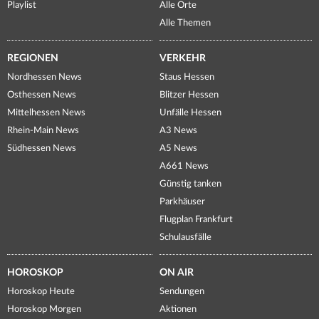
Playlist
Alle Orte
Alle Themen
REGIONEN
VERKEHR
Nordhessen News
Staus Hessen
Osthessen News
Blitzer Hessen
Mittelhessen News
Unfälle Hessen
Rhein-Main News
A3 News
Südhessen News
A5 News
A661 News
Günstig tanken
Parkhäuser
Flugplan Frankfurt
Schulausfälle
HOROSKOP
ON AIR
Horoskop Heute
Sendungen
Horoskop Morgen
Aktionen