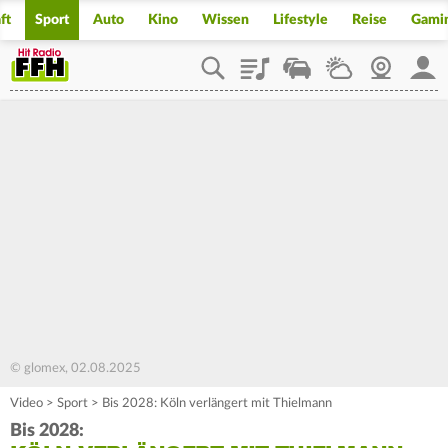
ft
Sport
Auto
Kino
Wissen
Lifestyle
Reise
Gami
Playlist
Staupilot
Wetter
Webcam
Mein
© glomex, 02.08.2025
Video
>
Sport
>
Bis 2028: Köln verlängert mit Thielmann
Bis 2028: