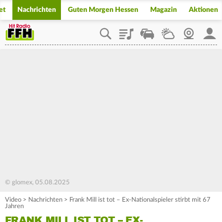
et
Nachrichten
Guten Morgen Hessen
Magazin
Aktionen
Playlist
Staupilot
Wetter
Webcam
Mein
© glomex, 05.08.2025
Video
>
Nachrichten
>
Frank Mill ist tot – Ex-Nationalspieler stirbt mit 67
Jahren
FRANK MILL IST TOT – EX-