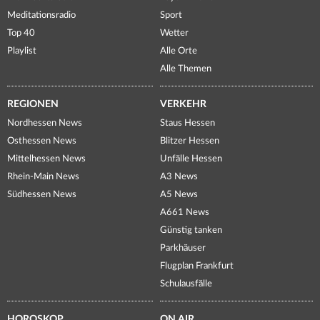
Meditationsradio
Sport
Top 40
Wetter
Playlist
Alle Orte
Alle Themen
REGIONEN
VERKEHR
Nordhessen News
Staus Hessen
Osthessen News
Blitzer Hessen
Mittelhessen News
Unfälle Hessen
Rhein-Main News
A3 News
Südhessen News
A5 News
A661 News
Günstig tanken
Parkhäuser
Flugplan Frankfurt
Schulausfälle
HOROSKOP
ON AIR