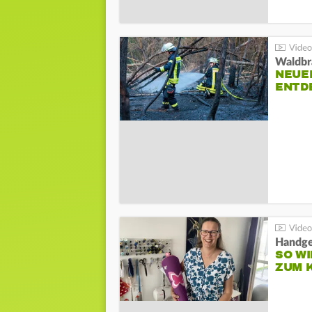
Waldbr
NEUE
ENTD
Handge
SO WI
ZUM 