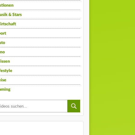
ktionen
sik & Stars
rtschaft
ort
uto
ino
issen
festyle
ise
aming