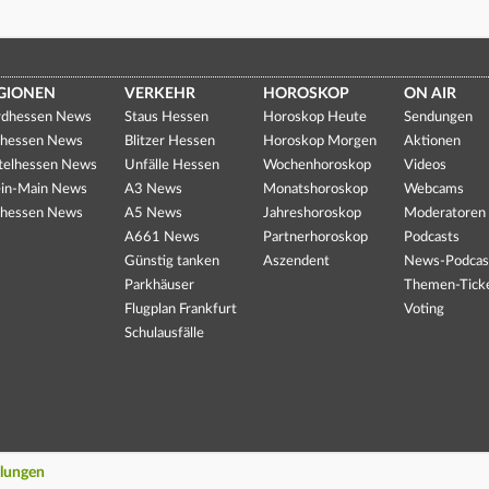
GIONEN
VERKEHR
HOROSKOP
ON AIR
dhessen News
Staus Hessen
Horoskop Heute
Sendungen
hessen News
Blitzer Hessen
Horoskop Morgen
Aktionen
telhessen News
Unfälle Hessen
Wochenhoroskop
Videos
in-Main News
A3 News
Monatshoroskop
Webcams
hessen News
A5 News
Jahreshoroskop
Moderatoren
A661 News
Partnerhoroskop
Podcasts
Günstig tanken
Aszendent
News-Podcas
Parkhäuser
Themen-Tick
Flugplan Frankfurt
Voting
Schulausfälle
llungen