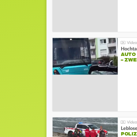
Hochta
AUTO
– ZW
Leblos
POLIZ