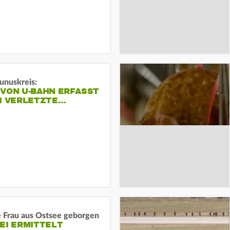
unuskreis:
 VON U-BAHN ERFASST
EI VERLETZTE…
e Frau aus Ostsee geborgen
EI ERMITTELT