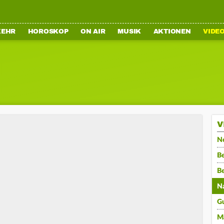
KEHR
HOROSKOP
ON AIR
MUSIK
AKTIONEN
VIDE
V
N
Be
B
N
G
M