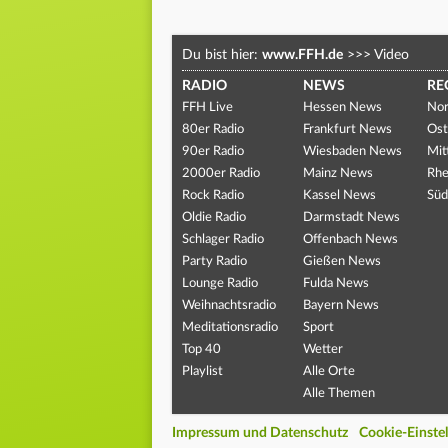
Du bist hier:
www.FFH.de
>>>
Video
RADIO
NEWS
RE
FFH Live
Hessen News
Nor
80er Radio
Frankfurt News
Ost
90er Radio
Wiesbaden News
Mit
2000er Radio
Mainz News
Rhe
Rock Radio
Kassel News
Süd
Oldie Radio
Darmstadt News
Schlager Radio
Offenbach News
Party Radio
Gießen News
Lounge Radio
Fulda News
Weihnachtsradio
Bayern News
Meditationsradio
Sport
Top 40
Wetter
Playlist
Alle Orte
Alle Themen
Impressum und Datenschutz
Cookie-Einste