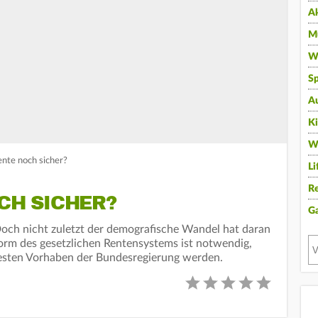
A
Mu
Wi
Sp
A
K
W
ente noch sicher?
Li
Re
OCH SICHER?
G
. Doch nicht zuletzt der demografische Wandel hat daran
orm des gesetzlichen Rentensystems ist notwendig,
testen Vorhaben der Bundesregierung werden.