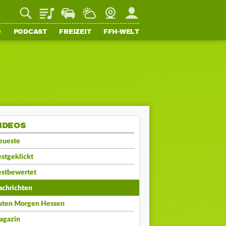
Playlist
Staupilot
Wetter
Webcam
Mein FFH
O
PODCAST
FREIZEIT
FFH-WELT
IDEOS
eueste
stgeklickt
estbewertet
achrichten
uten Morgen Hessen
agazin