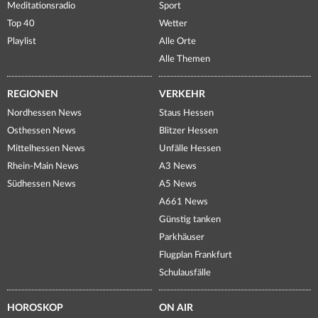
Meditationsradio
Sport
Top 40
Wetter
Playlist
Alle Orte
Alle Themen
REGIONEN
VERKEHR
Nordhessen News
Staus Hessen
Osthessen News
Blitzer Hessen
Mittelhessen News
Unfälle Hessen
Rhein-Main News
A3 News
Südhessen News
A5 News
A661 News
Günstig tanken
Parkhäuser
Flugplan Frankfurt
Schulausfälle
HOROSKOP
ON AIR