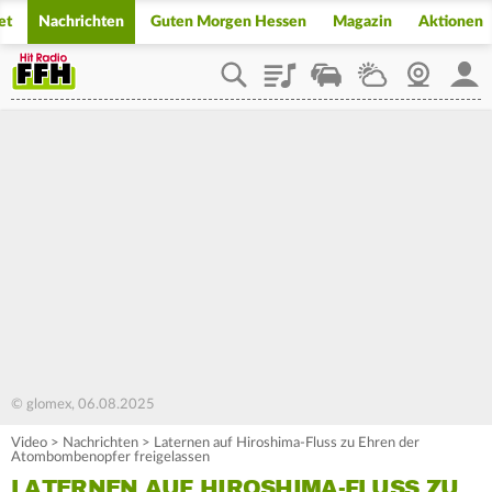
et
Nachrichten
Guten Morgen Hessen
Magazin
Aktionen
Playlist
Staupilot
Wetter
Webcam
Mein
© glomex, 06.08.2025
Video
>
Nachrichten
>
Laternen auf Hiroshima-Fluss zu Ehren der
Atombombenopfer freigelassen
LATERNEN AUF HIROSHIMA-FLUSS ZU