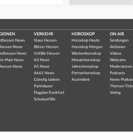
GIONEN
VERKEHR
HOROSKOP
ON AIR
dhessen News
Staus Hessen
Horoskop Heute
Sendungen
hessen News
Blitzer Hessen
Horoskop Morgen
Aktionen
telhessen News
Unfälle Hessen
Wochenhoroskop
Videos
in-Main News
A3 News
Monatshoroskop
Webcams
hessen News
A5 News
Jahreshoroskop
Moderatoren
A661 News
Partnerhoroskop
Podcasts
Günstig tanken
Aszendent
News-Podcas
Parkhäuser
Themen-Tick
Flugplan Frankfurt
Voting
Schulausfälle