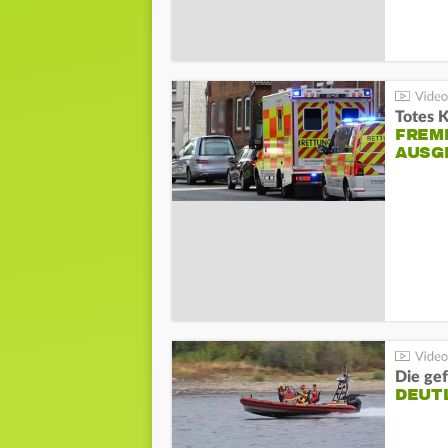
Totes 
FREM
AUSG
Die gef
DEUT