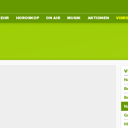
KEHR
HOROSKOP
ON AIR
MUSIK
AKTIONEN
VIDE
V
N
Be
B
N
G
M