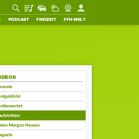
Playlist
Staupilot
Wetter
Webcam
Mein FFH
O
PODCAST
FREIZEIT
FFH-WELT
IDEOS
eueste
stgeklickt
estbewertet
achrichten
uten Morgen Hessen
agazin