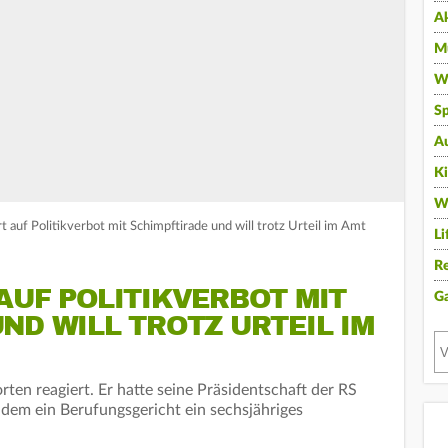
A
Mu
Wi
Sp
A
K
W
t auf Politikverbot mit Schimpftirade und will trotz Urteil im Amt
Li
Re
AUF POLITIKVERBOT MIT
G
ND WILL TROTZ URTEIL IM
en reagiert. Er hatte seine Präsidentschaft der RS
dem ein Berufungsgericht ein sechsjähriges