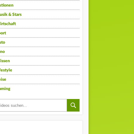
ktionen
sik & Stars
rtschaft
ort
uto
ino
issen
festyle
ise
aming