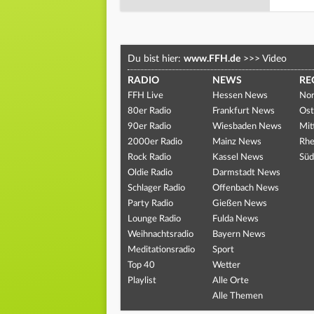
Du bist hier:
www.FFH.de
>>>
Video
RADIO
NEWS
RE
FFH Live
Hessen News
Nor
80er Radio
Frankfurt News
Ost
90er Radio
Wiesbaden News
Mit
2000er Radio
Mainz News
Rhe
Rock Radio
Kassel News
Süd
Oldie Radio
Darmstadt News
Schlager Radio
Offenbach News
Party Radio
Gießen News
Lounge Radio
Fulda News
Weihnachtsradio
Bayern News
Meditationsradio
Sport
Top 40
Wetter
Playlist
Alle Orte
Alle Themen