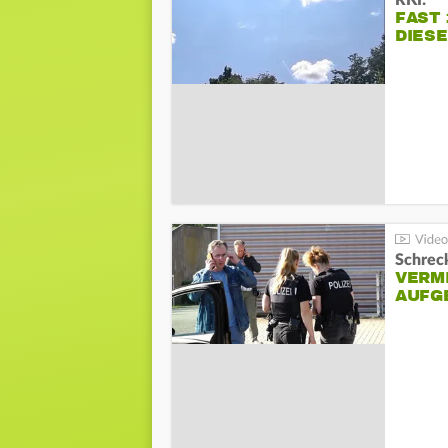
RKI:
FAST 
DIES
Schreck
VERM
AUFG