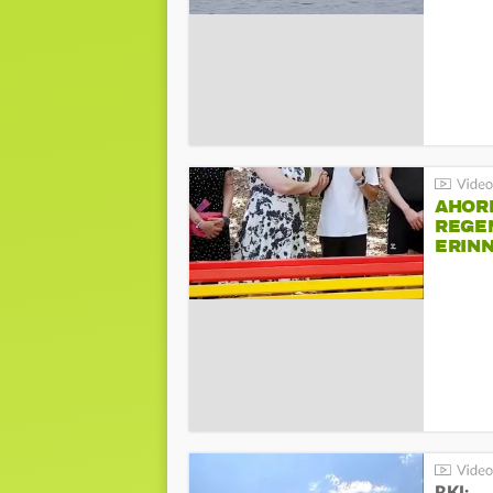
AHOR
REGE
ERIN
BEIM 