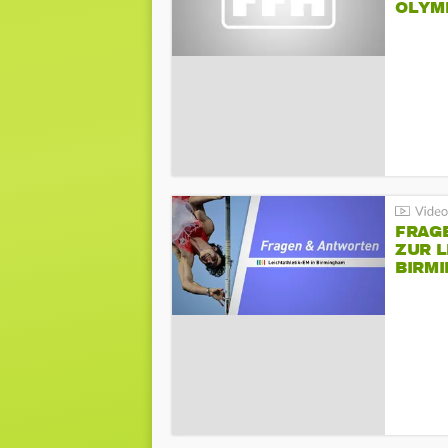
LYMPI
FRAG
ZUR L
BIRM