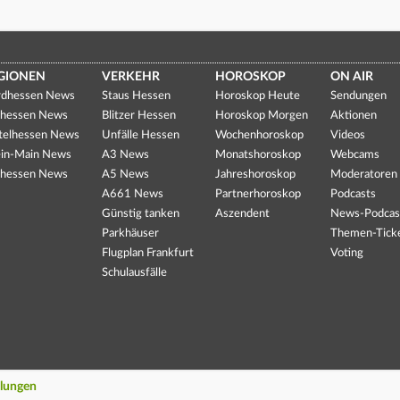
GIONEN
VERKEHR
HOROSKOP
ON AIR
dhessen News
Staus Hessen
Horoskop Heute
Sendungen
hessen News
Blitzer Hessen
Horoskop Morgen
Aktionen
telhessen News
Unfälle Hessen
Wochenhoroskop
Videos
in-Main News
A3 News
Monatshoroskop
Webcams
hessen News
A5 News
Jahreshoroskop
Moderatoren
A661 News
Partnerhoroskop
Podcasts
Günstig tanken
Aszendent
News-Podcas
Parkhäuser
Themen-Tick
Flugplan Frankfurt
Voting
Schulausfälle
llungen