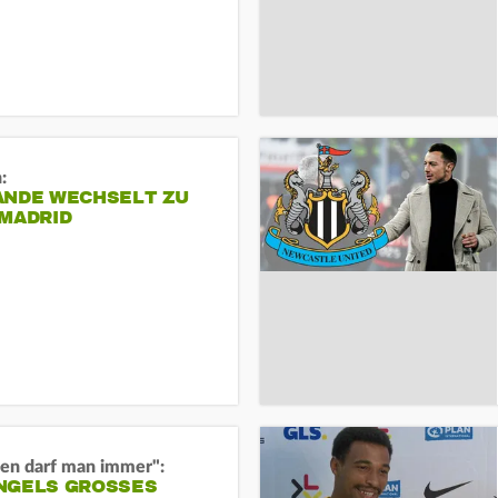
:
ANDE WECHSELT ZU
 MADRID
en darf man immer":
GELS GROSSES O