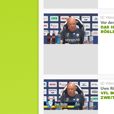
DAS 
RÖSL
VFL 
ZWEI