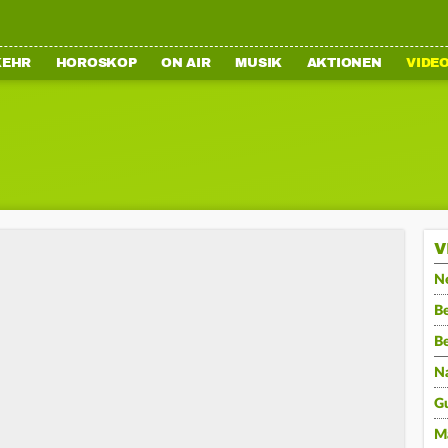
KEHR
HOROSKOP
ON AIR
MUSIK
AKTIONEN
VIDE
V
N
Be
B
N
G
M