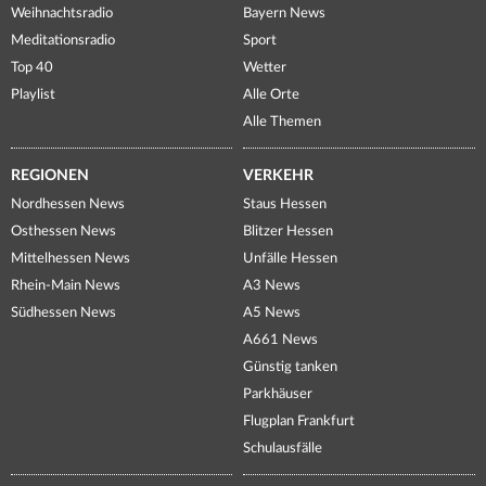
Weihnachtsradio
Bayern News
Meditationsradio
Sport
Top 40
Wetter
Playlist
Alle Orte
Alle Themen
REGIONEN
VERKEHR
Nordhessen News
Staus Hessen
Osthessen News
Blitzer Hessen
Mittelhessen News
Unfälle Hessen
Rhein-Main News
A3 News
Südhessen News
A5 News
A661 News
Günstig tanken
Parkhäuser
Flugplan Frankfurt
Schulausfälle