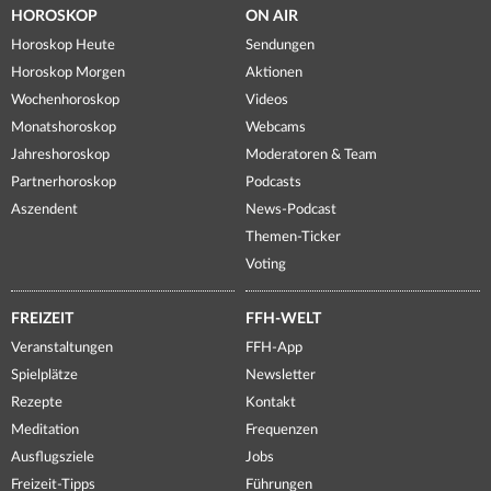
HOROSKOP
ON AIR
Horoskop Heute
Sendungen
Horoskop Morgen
Aktionen
Wochenhoroskop
Videos
Monatshoroskop
Webcams
Jahreshoroskop
Moderatoren & Team
Partnerhoroskop
Podcasts
Aszendent
News-Podcast
Themen-Ticker
Voting
FREIZEIT
FFH-WELT
Veranstaltungen
FFH-App
Spielplätze
Newsletter
Rezepte
Kontakt
Meditation
Frequenzen
Ausflugsziele
Jobs
Freizeit-Tipps
Führungen