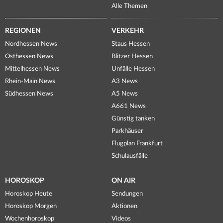
Alle Themen
REGIONEN
VERKEHR
Nordhessen News
Staus Hessen
Osthessen News
Blitzer Hessen
Mittelhessen News
Unfälle Hessen
Rhein-Main News
A3 News
Südhessen News
A5 News
A661 News
Günstig tanken
Parkhäuser
Flugplan Frankfurt
Schulausfälle
HOROSKOP
ON AIR
Horoskop Heute
Sendungen
Horoskop Morgen
Aktionen
Wochenhoroskop
Videos