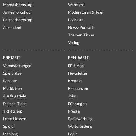
Monatshoroskop
Webcams
Jahreshoroskop
Moderatoren & Team
Partnerhoroskop
Podcasts
Aszendent
News-Podcast
Themen-Ticker
Voting
FREIZEIT
FFH-WELT
Veranstaltungen
FFH-App
Spielplätze
Newsletter
Rezepte
Kontakt
Meditation
Frequenzen
Ausflugsziele
Jobs
Freizeit-Tipps
Führungen
Ticketshop
Presse
Lotto Hessen
Radiowerbung
Spiele
Weiterbildung
Mahjong
Login