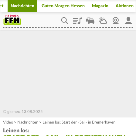
et
Nachrichten
Guten Morgen Hessen
Magazin
Aktionen
Playlist
Staupilot
Wetter
Webcam
Mein
© glomex, 13.08.2025
Video
>
Nachrichten
>
Leinen los: Start der «Sail» in Bremerhaven
Leinen los: