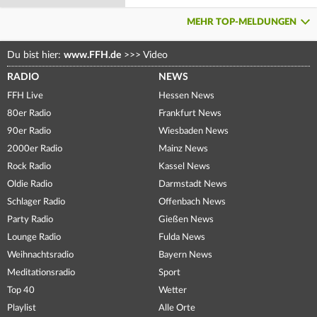
MEHR TOP-MELDUNGEN
Du bist hier:
www.FFH.de
>>>
Video
RADIO
NEWS
FFH Live
Hessen News
80er Radio
Frankfurt News
90er Radio
Wiesbaden News
2000er Radio
Mainz News
Rock Radio
Kassel News
Oldie Radio
Darmstadt News
Schlager Radio
Offenbach News
Party Radio
Gießen News
Lounge Radio
Fulda News
Weihnachtsradio
Bayern News
Meditationsradio
Sport
Top 40
Wetter
Playlist
Alle Orte