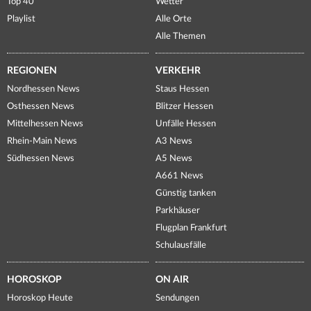
Top 40
Wetter
Playlist
Alle Orte
Alle Themen
REGIONEN
VERKEHR
Nordhessen News
Staus Hessen
Osthessen News
Blitzer Hessen
Mittelhessen News
Unfälle Hessen
Rhein-Main News
A3 News
Südhessen News
A5 News
A661 News
Günstig tanken
Parkhäuser
Flugplan Frankfurt
Schulausfälle
HOROSKOP
ON AIR
Horoskop Heute
Sendungen