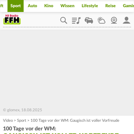
ft
Sport
Auto
Kino
Wissen
Lifestyle
Reise
Gami
Playlist
Staupilot
Wetter
Webcam
Mein
© glomex, 18.08.2025
Video
>
Sport
>
100 Tage vor der WM: Gaugisch ist voller Vorfreude
100 Tage vor der WM: