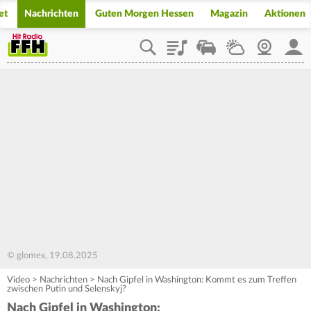
et
Nachrichten
Guten Morgen Hessen
Magazin
Aktionen
Playlist
Staupilot
Wetter
Webcam
Mein
© glomex, 19.08.2025
Video
>
Nachrichten
>
Nach Gipfel in Washington: Kommt es zum Treffen
zwischen Putin und Selenskyj?
Nach Gipfel in Washington: