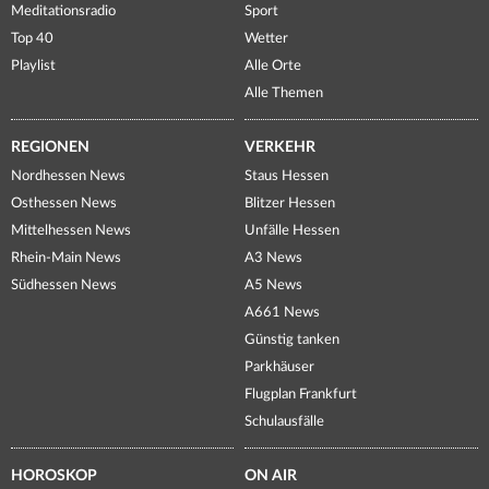
Meditationsradio
Sport
Top 40
Wetter
Playlist
Alle Orte
Alle Themen
REGIONEN
VERKEHR
Nordhessen News
Staus Hessen
Osthessen News
Blitzer Hessen
Mittelhessen News
Unfälle Hessen
Rhein-Main News
A3 News
Südhessen News
A5 News
A661 News
Günstig tanken
Parkhäuser
Flugplan Frankfurt
Schulausfälle
HOROSKOP
ON AIR