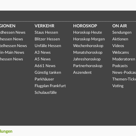
GIONEN
VERKEHR
HOROSKOP
ON AIR
dhessen News
Staus Hessen
Horoskop Heute
Sendungen
hessen News
Blitzer Hessen
Horoskop Morgen
Aktionen
telhessen News
Unfälle Hessen
Wochenhoroskop
Videos
in-Main News
A3 News
Monatshoroskop
Webcams
hessen News
A5 News
Jahreshoroskop
Moderatoren
A661 News
Partnerhoroskop
Podcasts
Günstig tanken
Aszendent
News-Podcas
Parkhäuser
Themen-Tick
Flugplan Frankfurt
Voting
Schulausfälle
llungen