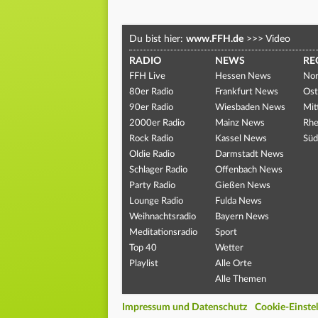
Du bist hier:
www.FFH.de
>>>
Video
RADIO
NEWS
RE
FFH Live
Hessen News
Nor
80er Radio
Frankfurt News
Ost
90er Radio
Wiesbaden News
Mit
2000er Radio
Mainz News
Rhe
Rock Radio
Kassel News
Süd
Oldie Radio
Darmstadt News
Schlager Radio
Offenbach News
Party Radio
Gießen News
Lounge Radio
Fulda News
Weihnachtsradio
Bayern News
Meditationsradio
Sport
Top 40
Wetter
Playlist
Alle Orte
Alle Themen
Impressum und Datenschutz
Cookie-Einste