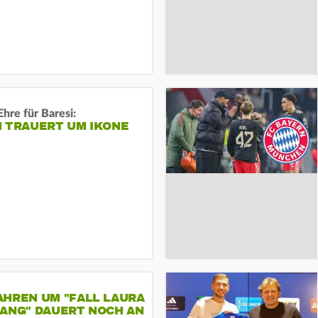
Ehre für Baresi:
N TRAUERT UM IKONE
AHREN UM "FALL LAURA
GANG" DAUERT NOCH AN