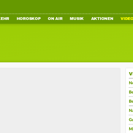
KEHR
HOROSKOP
ON AIR
MUSIK
AKTIONEN
VIDE
V
N
Be
B
N
G
M