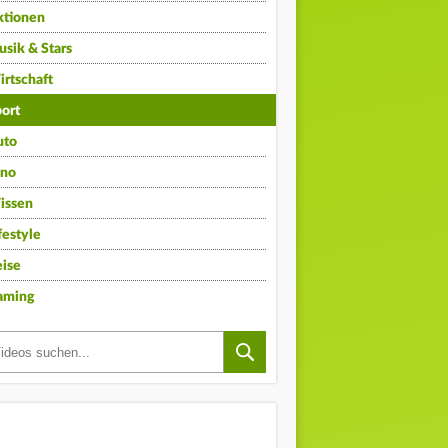
ktionen
sik & Stars
rtschaft
ort
uto
ino
issen
festyle
ise
aming