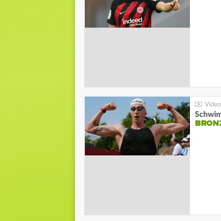
Schwim
BRON