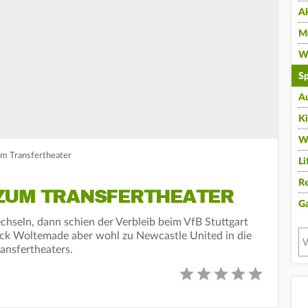
A
Mu
Wi
Sp
A
K
W
um Transfertheater
Li
Re
ZUM TRANSFERTHEATER
G
chseln, dann schien der Verbleib beim VfB Stuttgart
Nick Woltemade aber wohl zu Newcastle United in die
ansfertheaters.