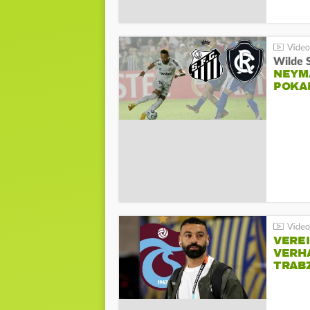
Wilde 
NEYM
POKA
VERE
VERH
TRAB