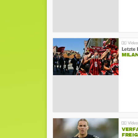
Letzte 
MILA
VERF
FREI