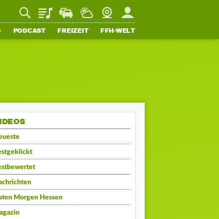
Playlist
Staupilot
Wetter
Webcam
Mein FFH
O
PODCAST
FREIZEIT
FFH-WELT
IDEOS
eueste
stgeklickt
estbewertet
achrichten
uten Morgen Hessen
agazin