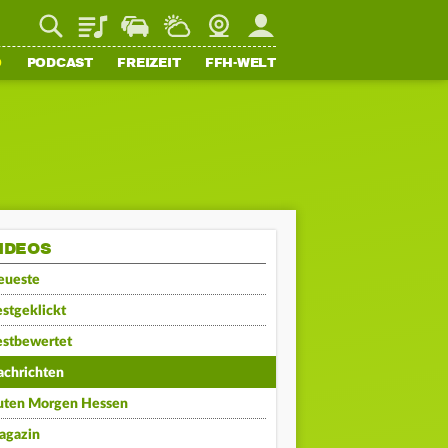
Playlist
Staupilot
Wetter
Webcam
Mein FFH
O
PODCAST
FREIZEIT
FFH-WELT
IDEOS
eueste
stgeklickt
estbewertet
achrichten
uten Morgen Hessen
agazin