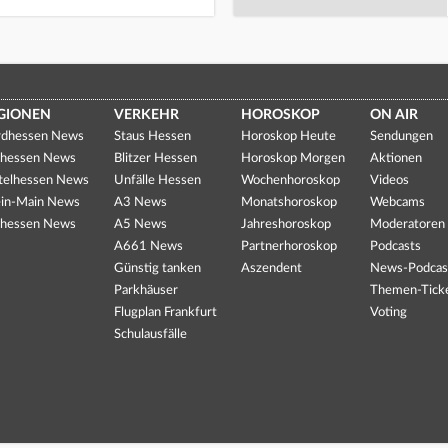
GIONEN
VERKEHR
HOROSKOP
ON AIR
dhessen News
Staus Hessen
Horoskop Heute
Sendungen
hessen News
Blitzer Hessen
Horoskop Morgen
Aktionen
telhessen News
Unfälle Hessen
Wochenhoroskop
Videos
in-Main News
A3 News
Monatshoroskop
Webcams
hessen News
A5 News
Jahreshoroskop
Moderatoren
A661 News
Partnerhoroskop
Podcasts
Günstig tanken
Aszendent
News-Podcas
Parkhäuser
Themen-Tick
Flugplan Frankfurt
Voting
Schulausfälle