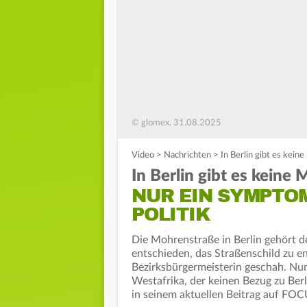
© glomex, 31.08.2025
Video
>
Nachrichten
>
In Berlin gibt es kein
In Berlin gibt es kein
NUR EIN SYMPTO
POLITIK
Die Mohrenstraße in Berlin gehört d
entschieden, das Straßenschild zu e
Bezirksbürgermeisterin geschah. Nun
Westafrika, der keinen Bezug zu Berl
in seinem aktuellen Beitrag auf FO