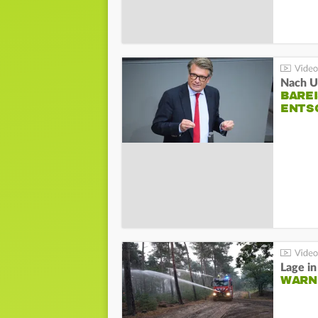
Nach Un
BAREI
NTSC
WARN