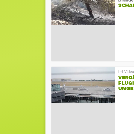
Brände
SCHÄ
VERD
FLUGH
UMGE