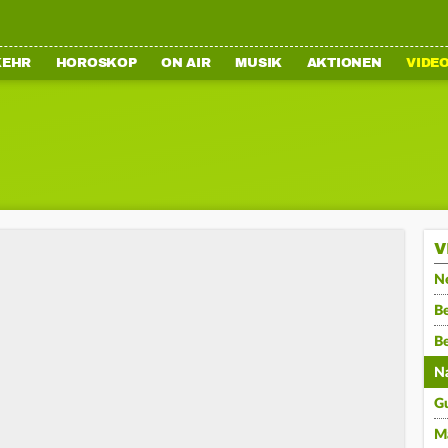
KEHR
HOROSKOP
ON AIR
MUSIK
AKTIONEN
VIDE
V
N
Be
B
N
G
M