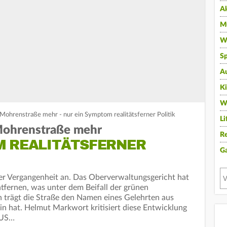
A
Mu
Wi
Sp
A
K
W
e Mohrenstraße mehr - nur ein Symptom realitätsferner Politik
Li
e Mohrenstraße mehr
Re
M REALITÄTSFERNER
G
er Vergangenheit an. Das Oberverwaltungsgericht hat
ntfernen, was unter dem Beifall der grünen
 trägt die Straße den Namen eines Gelehrten aus
in hat. Helmut Markwort kritisiert diese Entwicklung
CUS…