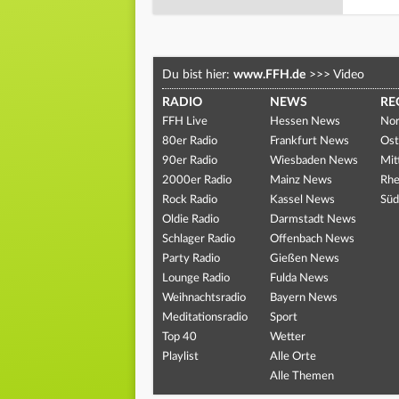
Du bist hier:
www.FFH.de
>>>
Video
RADIO
NEWS
RE
FFH Live
Hessen News
Nor
80er Radio
Frankfurt News
Ost
90er Radio
Wiesbaden News
Mit
2000er Radio
Mainz News
Rhe
Rock Radio
Kassel News
Süd
Oldie Radio
Darmstadt News
Schlager Radio
Offenbach News
Party Radio
Gießen News
Lounge Radio
Fulda News
Weihnachtsradio
Bayern News
Meditationsradio
Sport
Top 40
Wetter
Playlist
Alle Orte
Alle Themen