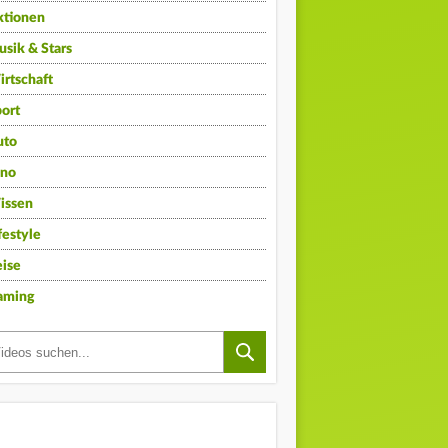
ktionen
sik & Stars
rtschaft
ort
uto
ino
issen
festyle
ise
aming