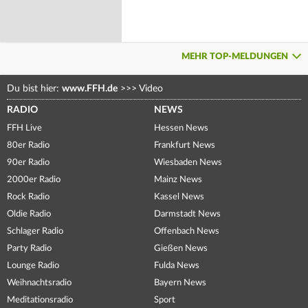
MEHR TOP-MELDUNGEN
Du bist hier:
www.FFH.de
>>>
Video
RADIO
NEWS
FFH Live
Hessen News
80er Radio
Frankfurt News
90er Radio
Wiesbaden News
2000er Radio
Mainz News
Rock Radio
Kassel News
Oldie Radio
Darmstadt News
Schlager Radio
Offenbach News
Party Radio
Gießen News
Lounge Radio
Fulda News
Weihnachtsradio
Bayern News
Meditationsradio
Sport