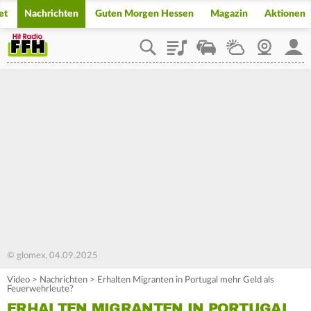
et
Nachrichten
Guten Morgen Hessen
Magazin
Aktionen
Playlist
Staupilot
Wetter
Webcam
Mein
© glomex, 04.09.2025
Video
>
Nachrichten
>
Erhalten Migranten in Portugal mehr Geld als
Feuerwehrleute?
ERHALTEN MIGRANTEN IN PORTUGAL