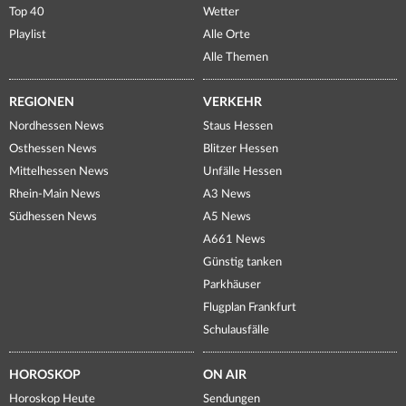
Top 40
Wetter
Playlist
Alle Orte
Alle Themen
REGIONEN
VERKEHR
Nordhessen News
Staus Hessen
Osthessen News
Blitzer Hessen
Mittelhessen News
Unfälle Hessen
Rhein-Main News
A3 News
Südhessen News
A5 News
A661 News
Günstig tanken
Parkhäuser
Flugplan Frankfurt
Schulausfälle
HOROSKOP
ON AIR
Horoskop Heute
Sendungen