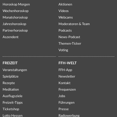
Horoskop Morgen
Aktionen
Wochenhoroskop
Videos
Monatshoroskop
Webcams
Jahreshoroskop
Moderatoren & Team
Partnerhoroskop
Podcasts
Aszendent
News-Podcast
Themen-Ticker
Voting
FREIZEIT
FFH-WELT
Veranstaltungen
FFH-App
Spielplätze
Newsletter
Rezepte
Kontakt
Meditation
Frequenzen
Ausflugsziele
Jobs
Freizeit-Tipps
Führungen
Ticketshop
Presse
Lotto Hessen
Radiowerbung