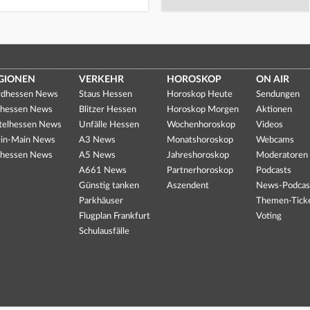
GIONEN
VERKEHR
HOROSKOP
ON AIR
dhessen News
Staus Hessen
Horoskop Heute
Sendungen
hessen News
Blitzer Hessen
Horoskop Morgen
Aktionen
telhessen News
Unfälle Hessen
Wochenhoroskop
Videos
in-Main News
A3 News
Monatshoroskop
Webcams
hessen News
A5 News
Jahreshoroskop
Moderatoren
A661 News
Partnerhoroskop
Podcasts
Günstig tanken
Aszendent
News-Podcas
Parkhäuser
Themen-Tick
Flugplan Frankfurt
Voting
Schulausfälle