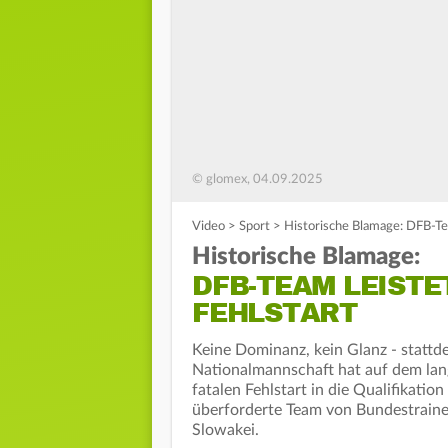
© glomex, 04.09.2025
Video
>
Sport
>
Historische Blamage: DFB-Tea
Historische Blamage:
DFB-TEAM LEISTE
FEHLSTART
Keine Dominanz, kein Glanz - stattd
Nationalmannschaft hat auf dem la
fatalen Fehlstart in die Qualifikati
überforderte Team von Bundestrainer
Slowakei.