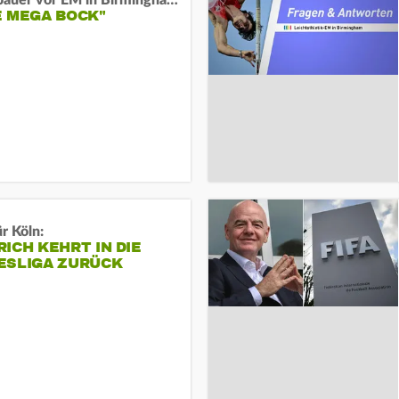
Neugebauer vor EM in Birmingham:
E MEGA BOCK"
r Köln:
ICH KEHRT IN DIE
ESLIGA ZURÜCK