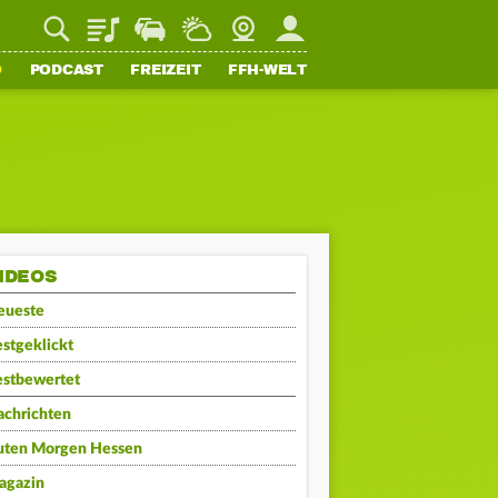
Playlist
Staupilot
Wetter
Webcam
Mein FFH
O
PODCAST
FREIZEIT
FFH-WELT
IDEOS
eueste
stgeklickt
estbewertet
achrichten
uten Morgen Hessen
agazin