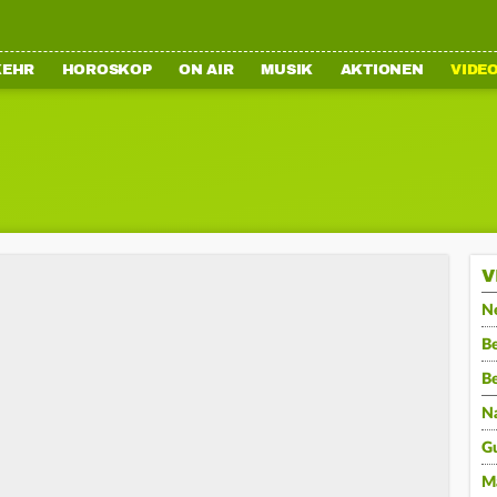
KEHR
HOROSKOP
ON AIR
MUSIK
AKTIONEN
VIDE
V
N
Be
B
N
G
M