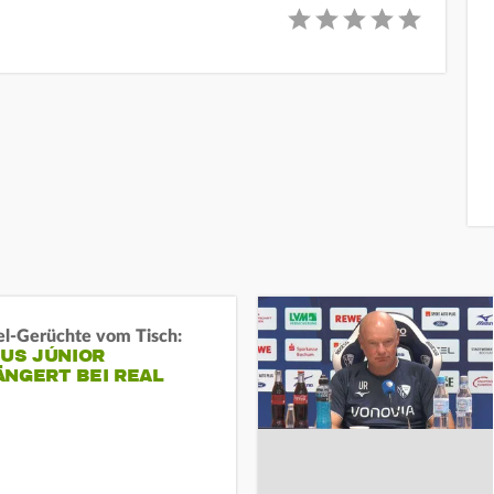
l-Gerüchte vom Tisch:
IUS JÚNIOR
ÄNGERT BEI REAL