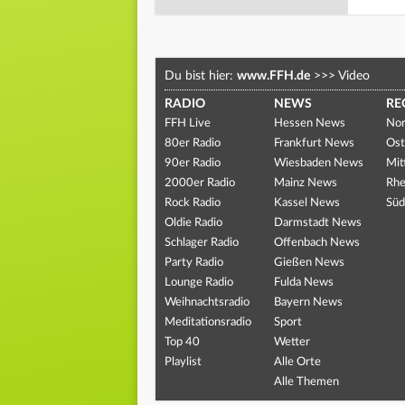
Du bist hier:
www.FFH.de
>>>
Video
RADIO
NEWS
RE
FFH Live
Hessen News
Nor
80er Radio
Frankfurt News
Ost
90er Radio
Wiesbaden News
Mit
2000er Radio
Mainz News
Rhe
Rock Radio
Kassel News
Süd
Oldie Radio
Darmstadt News
Schlager Radio
Offenbach News
Party Radio
Gießen News
Lounge Radio
Fulda News
Weihnachtsradio
Bayern News
Meditationsradio
Sport
Top 40
Wetter
Playlist
Alle Orte
Alle Themen