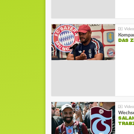
Kompa
DAS Z
Wechsel
SALA
TRAB