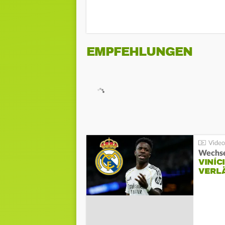
EMPFEHLUNGEN
Wechse
VINÍC
VERL