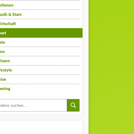
ktionen
sik & Stars
rtschaft
ort
uto
ino
issen
festyle
ise
aming