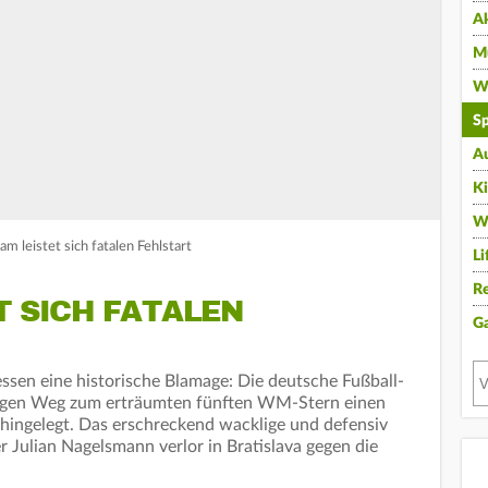
A
Mu
Wi
Sp
A
K
W
m leistet sich fatalen Fehlstart
Li
Re
T SICH FATALEN
G
essen eine historische Blamage: Die deutsche Fußball-
ngen Weg zum erträumten fünften WM-Stern einen
on hingelegt. Das erschreckend wacklige und defensiv
 Julian Nagelsmann verlor in Bratislava gegen die