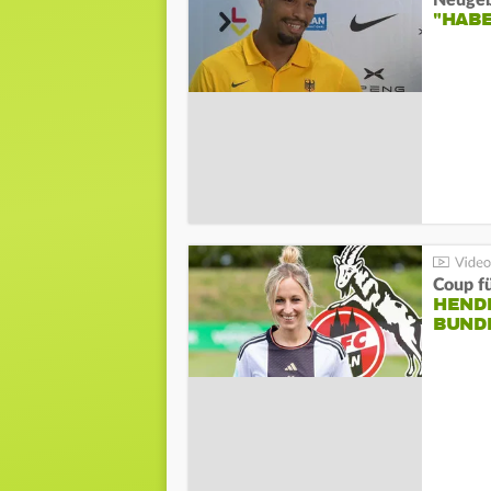
"HAB
Coup fü
HENDR
BUND