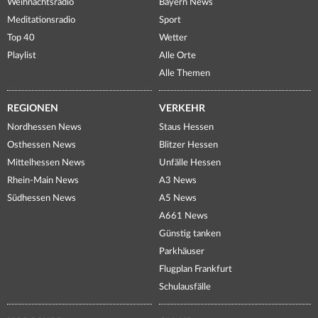
Weihnachtsradio
Bayern News
Meditationsradio
Sport
Top 40
Wetter
Playlist
Alle Orte
Alle Themen
REGIONEN
VERKEHR
Nordhessen News
Staus Hessen
Osthessen News
Blitzer Hessen
Mittelhessen News
Unfälle Hessen
Rhein-Main News
A3 News
Südhessen News
A5 News
A661 News
Günstig tanken
Parkhäuser
Flugplan Frankfurt
Schulausfälle