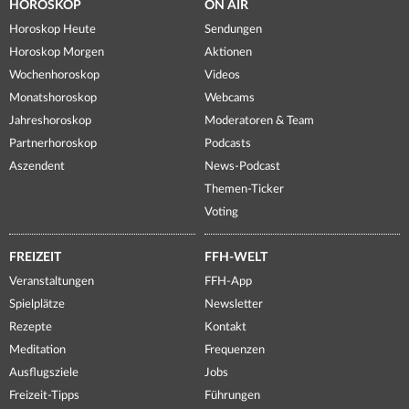
HOROSKOP
ON AIR
Horoskop Heute
Sendungen
Horoskop Morgen
Aktionen
Wochenhoroskop
Videos
Monatshoroskop
Webcams
Jahreshoroskop
Moderatoren & Team
Partnerhoroskop
Podcasts
Aszendent
News-Podcast
Themen-Ticker
Voting
FREIZEIT
FFH-WELT
Veranstaltungen
FFH-App
Spielplätze
Newsletter
Rezepte
Kontakt
Meditation
Frequenzen
Ausflugsziele
Jobs
Freizeit-Tipps
Führungen