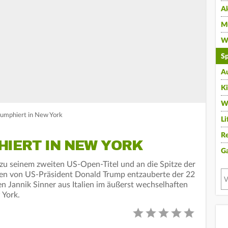
A
Mu
Wi
Sp
A
K
W
riumphiert in New York
Li
Re
HIERT IN NEW YORK
G
 zu seinem zweiten US-Open-Titel und an die Spitze der
gen von US-Präsident Donald Trump entzauberte der 22
en Jannik Sinner aus Italien im äußerst wechselhaften
 York.