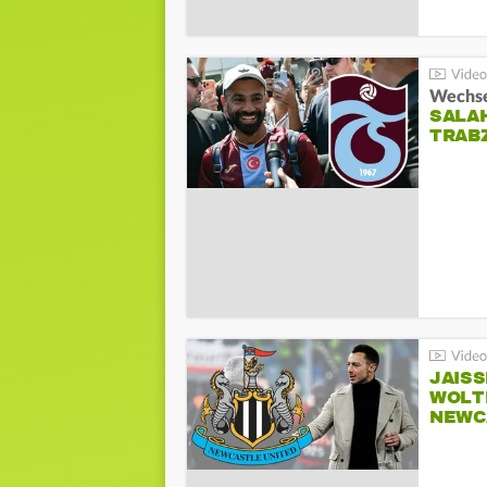
Wechsel
SALA
TRAB
JAIS
WOLT
NEWC