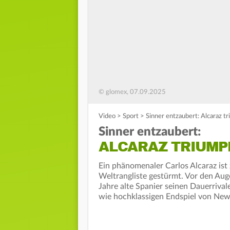
© glomex, 07.09.2025
Video
>
Sport
>
Sinner entzaubert: Alcaraz t
Sinner entzaubert:
ALCARAZ TRIUMP
Ein phänomenaler Carlos Alcaraz ist
Weltrangliste gestürmt. Vor den Au
Jahre alte Spanier seinen Dauerrival
wie hochklassigen Endspiel von New