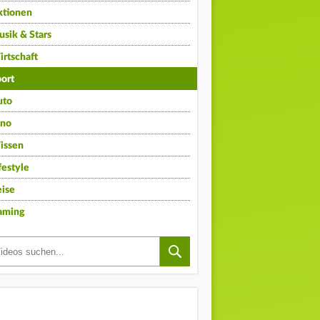
ktionen
sik & Stars
rtschaft
ort
uto
ino
issen
festyle
ise
aming