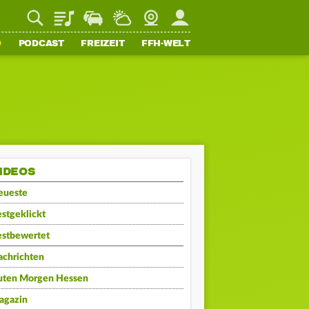
Playlist
Staupilot
Wetter
Webcam
Mein FFH
O
PODCAST
FREIZEIT
FFH-WELT
IDEOS
eueste
stgeklickt
estbewertet
achrichten
uten Morgen Hessen
agazin