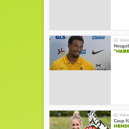
"HAB
Coup fü
HENDR