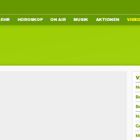
KEHR
HOROSKOP
ON AIR
MUSIK
AKTIONEN
VIDE
V
N
Be
B
N
G
M