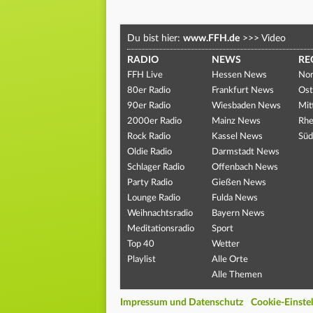
Du bist hier:
www.FFH.de
>>>
Video
RADIO
NEWS
RE
FFH Live
Hessen News
Nor
80er Radio
Frankfurt News
Ost
90er Radio
Wiesbaden News
Mit
2000er Radio
Mainz News
Rhe
Rock Radio
Kassel News
Süd
Oldie Radio
Darmstadt News
Schlager Radio
Offenbach News
Party Radio
Gießen News
Lounge Radio
Fulda News
Weihnachtsradio
Bayern News
Meditationsradio
Sport
Top 40
Wetter
Playlist
Alle Orte
Alle Themen
Impressum und Datenschutz
Cookie-Einste