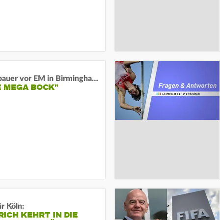
Neugebauer vor EM in Birmingham:
E MEGA BOCK"
r Köln:
ICH KEHRT IN DIE