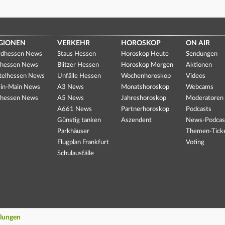
GIONEN
VERKEHR
HOROSKOP
ON AIR
dhessen News
Staus Hessen
Horoskop Heute
Sendungen
hessen News
Blitzer Hessen
Horoskop Morgen
Aktionen
telhessen News
Unfälle Hessen
Wochenhoroskop
Videos
in-Main News
A3 News
Monatshoroskop
Webcams
hessen News
A5 News
Jahreshoroskop
Moderatoren
A661 News
Partnerhoroskop
Podcasts
Günstig tanken
Aszendent
News-Podcas
Parkhäuser
Themen-Tick
Flugplan Frankfurt
Voting
Schulausfälle
llungen