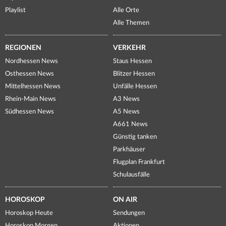
Playlist
Alle Orte
Alle Themen
REGIONEN
VERKEHR
Nordhessen News
Staus Hessen
Osthessen News
Blitzer Hessen
Mittelhessen News
Unfälle Hessen
Rhein-Main News
A3 News
Südhessen News
A5 News
A661 News
Günstig tanken
Parkhäuser
Flugplan Frankfurt
Schulausfälle
HOROSKOP
ON AIR
Horoskop Heute
Sendungen
Horoskop Morgen
Aktionen