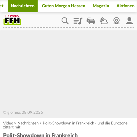
et
Nachrichten
Guten Morgen Hessen
Magazin
Aktionen
Playlist
Staupilot
Wetter
Webcam
Mein
© glomex, 08.09.2025
Video
>
Nachrichten
>
Polit-Showdown in Frankreich - und die Eurozone
zittert mit
Polit-Showdown in Frankreich