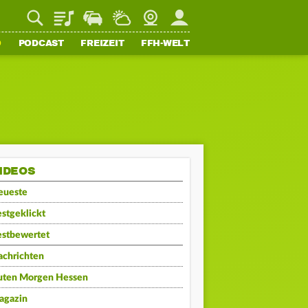
Playlist
Staupilot
Wetter
Webcam
Mein FFH
O
PODCAST
FREIZEIT
FFH-WELT
IDEOS
eueste
stgeklickt
estbewertet
achrichten
uten Morgen Hessen
agazin