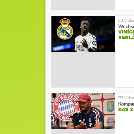
Wechse
VINÍC
VERL
Kompa
DAS Z