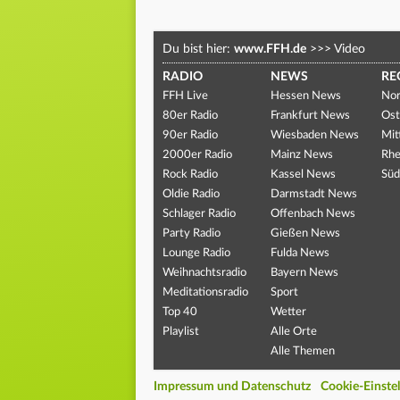
Du bist hier:
www.FFH.de
>>>
Video
RADIO
NEWS
RE
FFH Live
Hessen News
Nor
80er Radio
Frankfurt News
Ost
90er Radio
Wiesbaden News
Mit
2000er Radio
Mainz News
Rhe
Rock Radio
Kassel News
Süd
Oldie Radio
Darmstadt News
Schlager Radio
Offenbach News
Party Radio
Gießen News
Lounge Radio
Fulda News
Weihnachtsradio
Bayern News
Meditationsradio
Sport
Top 40
Wetter
Playlist
Alle Orte
Alle Themen
Impressum und Datenschutz
Cookie-Einste