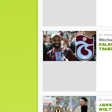
Wechsel
SALA
TRAB
JAIS
WOLT