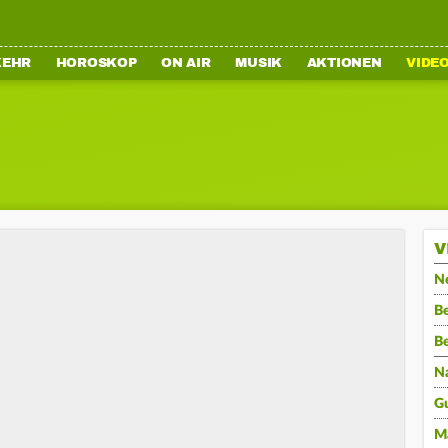
KEHR
HOROSKOP
ON AIR
MUSIK
AKTIONEN
VIDE
V
N
Be
B
N
G
M