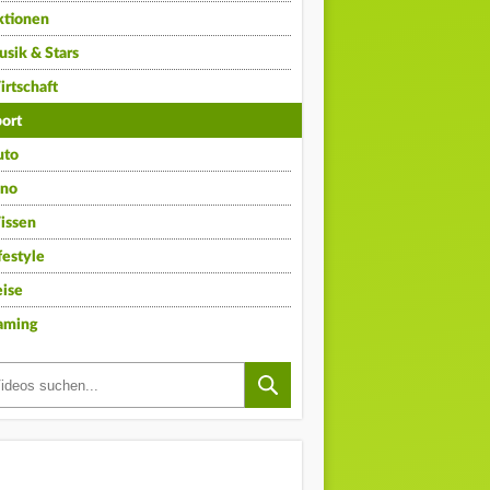
ktionen
sik & Stars
rtschaft
ort
uto
ino
issen
festyle
ise
aming