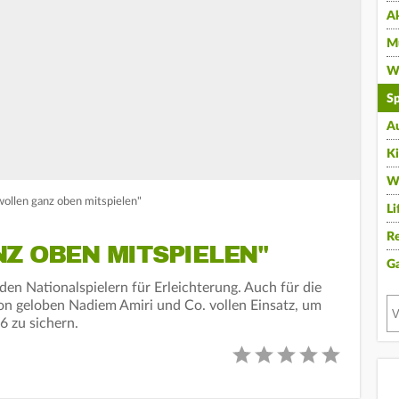
A
Mu
Wi
Sp
A
K
W
ollen ganz oben mitspielen"
Li
Re
Z OBEN MITSPIELEN"
G
den Nationalspielern für Erleichterung. Auch für die
on geloben Nadiem Amiri und Co. vollen Einsatz, um
6 zu sichern.