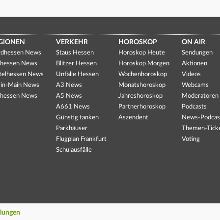
GIONEN
VERKEHR
HOROSKOP
ON AIR
dhessen News
Staus Hessen
Horoskop Heute
Sendungen
hessen News
Blitzer Hessen
Horoskop Morgen
Aktionen
telhessen News
Unfälle Hessen
Wochenhoroskop
Videos
in-Main News
A3 News
Monatshoroskop
Webcams
hessen News
A5 News
Jahreshoroskop
Moderatoren
A661 News
Partnerhoroskop
Podcasts
Günstig tanken
Aszendent
News-Podcas
Parkhäuser
Themen-Tick
Flugplan Frankfurt
Voting
Schulausfälle
llungen