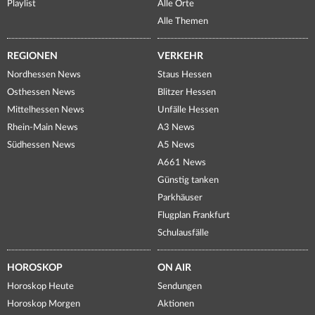
Playlist
Alle Orte
Alle Themen
REGIONEN
VERKEHR
Nordhessen News
Staus Hessen
Osthessen News
Blitzer Hessen
Mittelhessen News
Unfälle Hessen
Rhein-Main News
A3 News
Südhessen News
A5 News
A661 News
Günstig tanken
Parkhäuser
Flugplan Frankfurt
Schulausfälle
HOROSKOP
ON AIR
Horoskop Heute
Sendungen
Horoskop Morgen
Aktionen