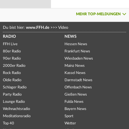
MEHR TOP-MELDUNGEN
Du bist hier:
www.FFH.de
>>>
Video
RADIO
NEWS
FFH Live
Hessen News
80er Radio
Frankfurt News
90er Radio
Wiesbaden News
2000er Radio
Mainz News
Rock Radio
Kassel News
Oldie Radio
Darmstadt News
Schlager Radio
Offenbach News
Party Radio
Gießen News
Lounge Radio
Fulda News
Weihnachtsradio
Bayern News
Meditationsradio
Sport
Top 40
Wetter