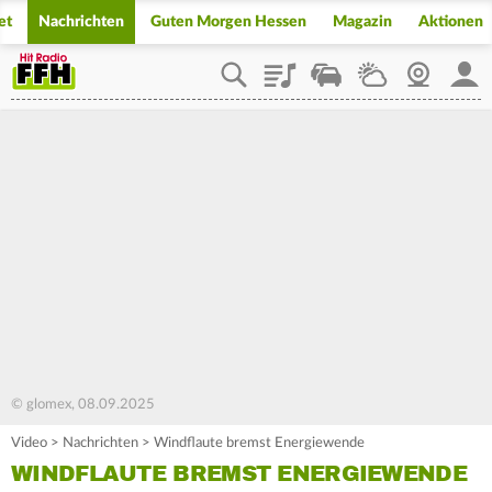
et
Nachrichten
Guten Morgen Hessen
Magazin
Aktionen
Playlist
Staupilot
Wetter
Webcam
Mein
© glomex, 08.09.2025
Video
>
Nachrichten
>
Windflaute bremst Energiewende
WINDFLAUTE BREMST ENERGIEWENDE