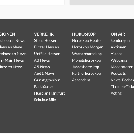
GIONEN
VERKEHR
HOROSKOP
ON AIR
dhessen News
Staus Hessen
Horoskop Heute
Sendungen
hessen News
Blitzer Hessen
Horoskop Morgen
Aktionen
telhessen News
Unfälle Hessen
Wochenhoroskop
Videos
in-Main News
A3 News
Monatshoroskop
Webcams
hessen News
A5 News
Jahreshoroskop
Moderatoren
A661 News
Partnerhoroskop
Podcasts
Günstig tanken
Aszendent
News-Podcas
Parkhäuser
Themen-Tick
Flugplan Frankfurt
Voting
Schulausfälle