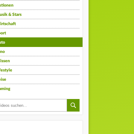
ktionen
sik & Stars
rtschaft
ort
uto
ino
issen
festyle
ise
aming