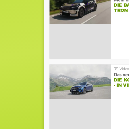
Mehr al
DIE B
TRON
DIE 
- IN 