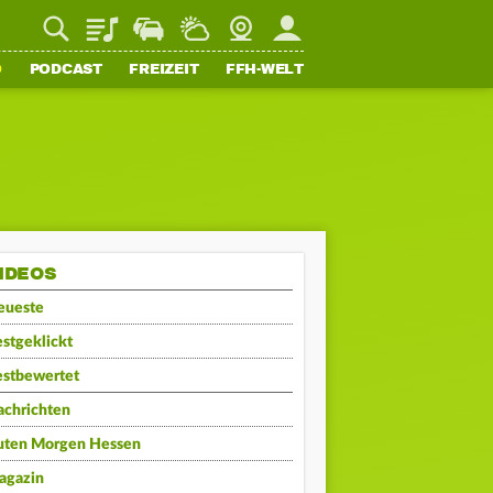
Playlist
Staupilot
Wetter
Webcam
Mein FFH
O
PODCAST
FREIZEIT
FFH-WELT
IDEOS
eueste
stgeklickt
estbewertet
achrichten
uten Morgen Hessen
agazin