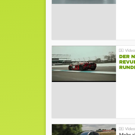
DER 
REVU
RUND
HOCK