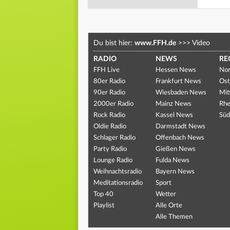
Du bist hier:
www.FFH.de
>>>
Video
RADIO
NEWS
RE
FFH Live
Hessen News
Nor
80er Radio
Frankfurt News
Ost
90er Radio
Wiesbaden News
Mit
2000er Radio
Mainz News
Rhe
Rock Radio
Kassel News
Süd
Oldie Radio
Darmstadt News
Schlager Radio
Offenbach News
Party Radio
Gießen News
Lounge Radio
Fulda News
Weihnachtsradio
Bayern News
Meditationsradio
Sport
Top 40
Wetter
Playlist
Alle Orte
Alle Themen