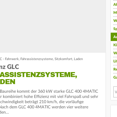
A
Mu
Wi
Sp
A
K
W
- Fahrwerk, Fahrassistenzsysteme, Sitzkomfort, Laden
Li
nz GLC
Re
ASSISTENZSYSTEME,
G
ADEN
ro-Baureihe kommt der 360 kW starke GLC 400 4MATIC
 kombiniert hohe Effizienz mit viel Fahrspaß und sehr
chwindigkeit beträgt 210 km/h, die vorläufige
. Nach dem GLC 400 4MATIC werden vier weitere
 den…