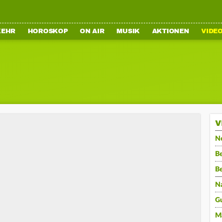
KEHR
HOROSKOP
ON AIR
MUSIK
AKTIONEN
VIDE
V
N
Be
B
N
G
M