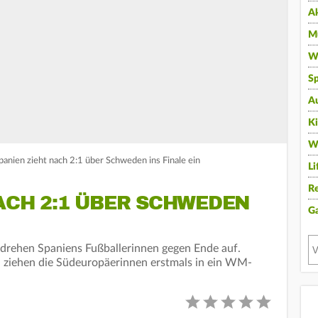
A
Mu
Wi
Sp
A
K
W
anien zieht nach 2:1 über Schweden ins Finale ein
Li
Re
ACH 2:1 ÜBER SCHWEDEN
G
e drehen Spaniens Fußballerinnen gegen Ende auf.
 ziehen die Südeuropäerinnen erstmals in ein WM-