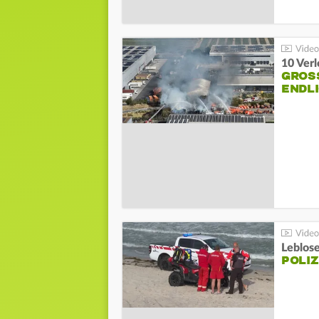
10 Ver
GROSS
NDLI
Leblos
POLIZ