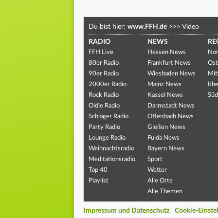
Du bist hier:
www.FFH.de
>>>
Video
RADIO
NEWS
RE
FFH Live
Hessen News
Nor
80er Radio
Frankfurt News
Ost
90er Radio
Wiesbaden News
Mit
2000er Radio
Mainz News
Rhe
Rock Radio
Kassel News
Süd
Oldie Radio
Darmstadt News
Schlager Radio
Offenbach News
Party Radio
Gießen News
Lounge Radio
Fulda News
Weihnachtsradio
Bayern News
Meditationsradio
Sport
Top 40
Wetter
Playlist
Alle Orte
Alle Themen
Impressum und Datenschutz
Cookie-Einste