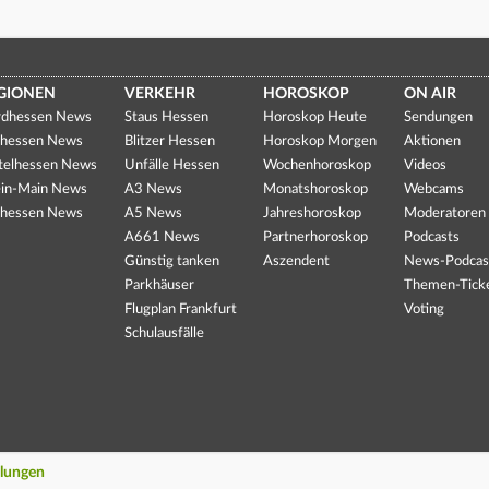
GIONEN
VERKEHR
HOROSKOP
ON AIR
dhessen News
Staus Hessen
Horoskop Heute
Sendungen
hessen News
Blitzer Hessen
Horoskop Morgen
Aktionen
telhessen News
Unfälle Hessen
Wochenhoroskop
Videos
in-Main News
A3 News
Monatshoroskop
Webcams
hessen News
A5 News
Jahreshoroskop
Moderatoren
A661 News
Partnerhoroskop
Podcasts
Günstig tanken
Aszendent
News-Podcas
Parkhäuser
Themen-Tick
Flugplan Frankfurt
Voting
Schulausfälle
llungen