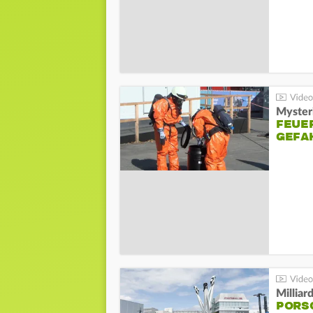
Mysteri
FEUE
GEFA
Millia
PORSC