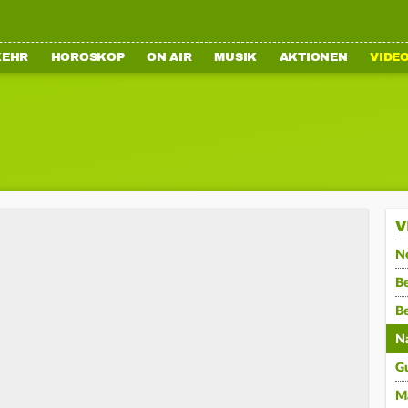
KEHR
HOROSKOP
ON AIR
MUSIK
AKTIONEN
VIDE
V
N
Be
B
N
G
M