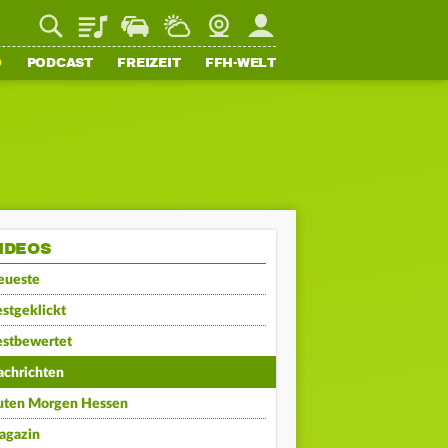
Playlist
Staupilot
Wetter
Webcam
Mein FFH
O
PODCAST
FREIZEIT
FFH-WELT
IDEOS
eueste
stgeklickt
estbewertet
achrichten
uten Morgen Hessen
agazin