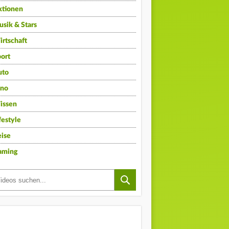
ktionen
sik & Stars
rtschaft
ort
uto
ino
issen
festyle
ise
aming