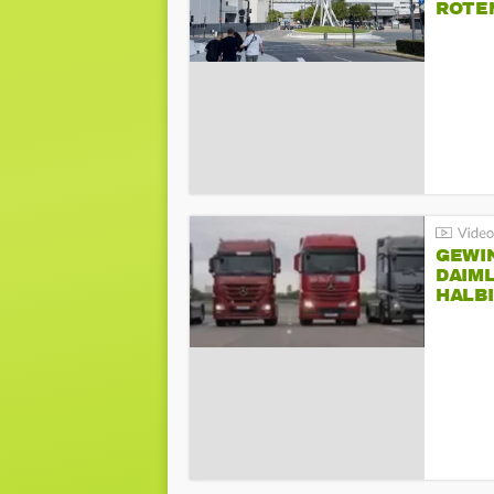
ROTE
GEWI
DAIM
HALB