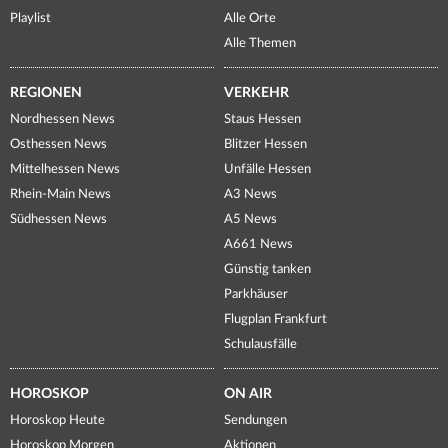
Playlist
Alle Orte
Alle Themen
REGIONEN
VERKEHR
Nordhessen News
Staus Hessen
Osthessen News
Blitzer Hessen
Mittelhessen News
Unfälle Hessen
Rhein-Main News
A3 News
Südhessen News
A5 News
A661 News
Günstig tanken
Parkhäuser
Flugplan Frankfurt
Schulausfälle
HOROSKOP
ON AIR
Horoskop Heute
Sendungen
Horoskop Morgen
Aktionen