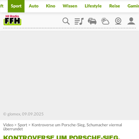
ft
Sport
Auto
Kino
Wissen
Lifestyle
Reise
Gami
Playlist
Staupilot
Wetter
Webcam
Mein
© glomex, 09.09.2025
Video
>
Sport
>
Kontroverse um Porsche-Sieg, Schumacher viermal
überrundet
KONTROVERSE UM PORSCHE-SIEG,