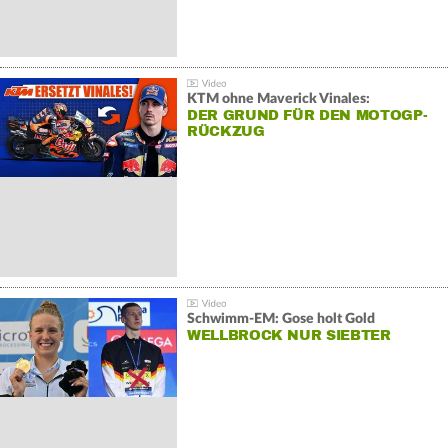
KTM ohne Maverick Vinales:
DER GRUND FÜR DEN MOTOGP-
RÜCKZUG
Schwimm-EM: Gose holt Gold
WELLBROCK NUR SIEBTER