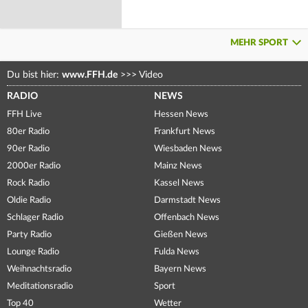
MEHR SPORT
Du bist hier:
www.FFH.de
>>>
Video
RADIO
NEWS
FFH Live
Hessen News
80er Radio
Frankfurt News
90er Radio
Wiesbaden News
2000er Radio
Mainz News
Rock Radio
Kassel News
Oldie Radio
Darmstadt News
Schlager Radio
Offenbach News
Party Radio
Gießen News
Lounge Radio
Fulda News
Weihnachtsradio
Bayern News
Meditationsradio
Sport
Top 40
Wetter