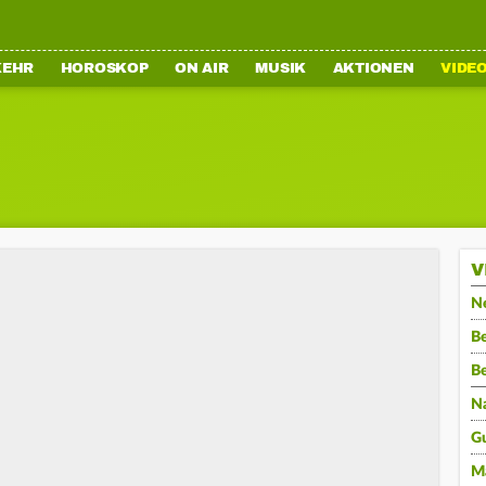
KEHR
HOROSKOP
ON AIR
MUSIK
AKTIONEN
VIDE
V
N
Be
B
N
G
M