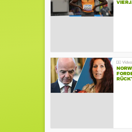
VIER
NORW
FORD
RÜCK