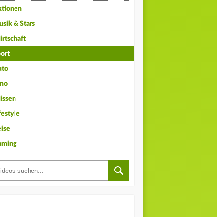
ktionen
sik & Stars
rtschaft
ort
uto
ino
issen
festyle
ise
aming