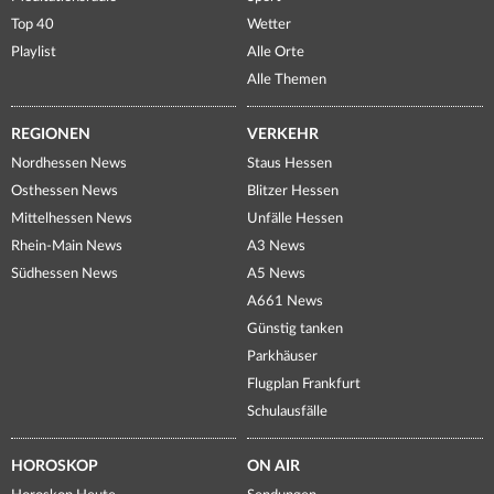
Top 40
Wetter
Playlist
Alle Orte
Alle Themen
REGIONEN
VERKEHR
Nordhessen News
Staus Hessen
Osthessen News
Blitzer Hessen
Mittelhessen News
Unfälle Hessen
Rhein-Main News
A3 News
Südhessen News
A5 News
A661 News
Günstig tanken
Parkhäuser
Flugplan Frankfurt
Schulausfälle
HOROSKOP
ON AIR