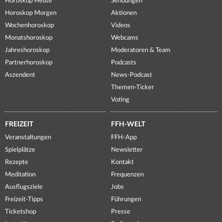
Horoskop Heute
Sendungen
Horoskop Morgen
Aktionen
Wochenhoroskop
Videos
Monatshoroskop
Webcams
Jahreshoroskop
Moderatoren & Team
Partnerhoroskop
Podcasts
Aszendent
News-Podcast
Themen-Ticker
Voting
FREIZEIT
FFH-WELT
Veranstaltungen
FFH-App
Spielplätze
Newsletter
Rezepte
Kontakt
Meditation
Frequenzen
Ausflugsziele
Jobs
Freizeit-Tipps
Führungen
Ticketshop
Presse