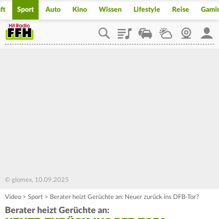
ft
Sport
Auto
Kino
Wissen
Lifestyle
Reise
Gami
Playlist
Staupilot
Wetter
Webcam
Mein
© glomex, 10.09.2025
Video
>
Sport
>
Berater heizt Gerüchte an: Neuer zurück ins DFB-Tor?
Berater heizt Gerüchte an: