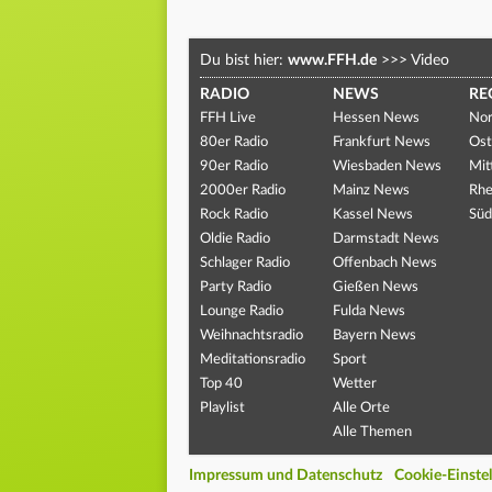
Du bist hier:
www.FFH.de
>>>
Video
RADIO
NEWS
RE
FFH Live
Hessen News
Nor
80er Radio
Frankfurt News
Ost
90er Radio
Wiesbaden News
Mit
2000er Radio
Mainz News
Rhe
Rock Radio
Kassel News
Süd
Oldie Radio
Darmstadt News
Schlager Radio
Offenbach News
Party Radio
Gießen News
Lounge Radio
Fulda News
Weihnachtsradio
Bayern News
Meditationsradio
Sport
Top 40
Wetter
Playlist
Alle Orte
Alle Themen
Impressum und Datenschutz
Cookie-Einste