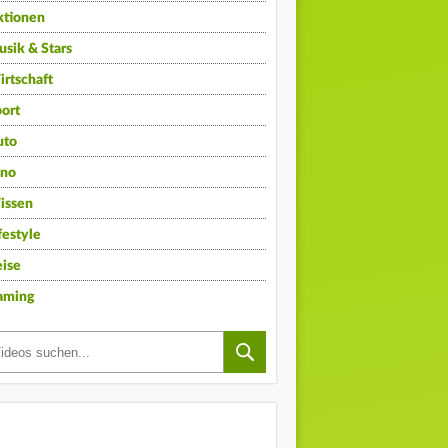
ktionen
sik & Stars
rtschaft
ort
uto
ino
issen
festyle
ise
aming