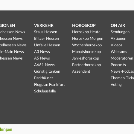
GIONEN
VERKEHR
HOROSKOP
ON AIR
dhessen News
Staus Hessen
Horoskop Heute
Sendungen
hessen News
Blitzer Hessen
Horoskop Morgen
Aktionen
telhessen News
Unfälle Hessen
Wochenhoroskop
Videos
in-Main News
A3 News
Monatshoroskop
Webcams
hessen News
A5 News
Jahreshoroskop
Moderatoren
A661 News
Partnerhoroskop
Podcasts
Günstig tanken
Aszendent
News-Podcas
Parkhäuser
Themen-Tick
Flugplan Frankfurt
Voting
Schulausfälle
llungen