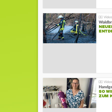
Waldbr
NEUE
ENTD
Handge
SO WI
ZUM 