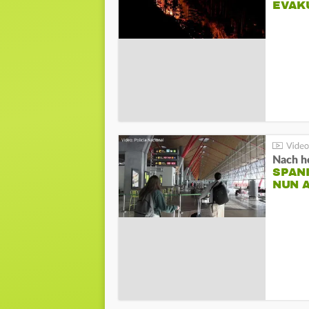
EVAK
Nach he
SPAN
NUN 