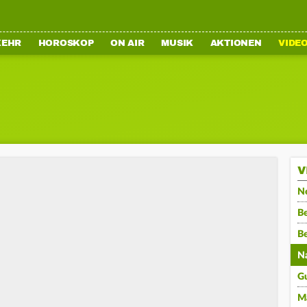
KEHR
HOROSKOP
ON AIR
MUSIK
AKTIONEN
VIDE
V
N
Be
B
N
G
M