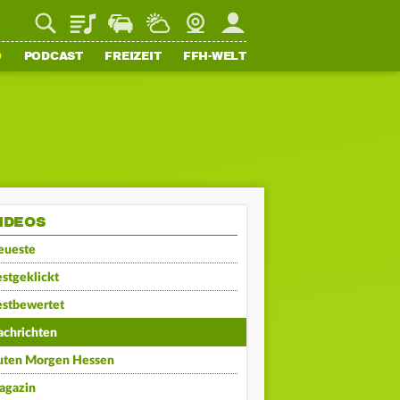
Playlist
Staupilot
Wetter
Webcam
Mein FFH
O
PODCAST
FREIZEIT
FFH-WELT
IDEOS
eueste
stgeklickt
estbewertet
achrichten
uten Morgen Hessen
agazin