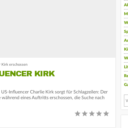
A
Mu
Wi
Sp
A
K
W
 Kirk erschossen
Li
LUENCER KIRK
Re
G
 US-Influencer Charlie Kirk sorgt für Schlagzeilen: Der
während eines Auftritts erschossen, die Suche nach