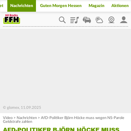
et
Nachrichten
Guten Morgen Hessen
Magazin
Aktionen
Playlist
Staupilot
Wetter
Webcam
Mein
© glomex, 11.09.2025
Video
>
Nachrichten
>
AfD-Politiker Björn Höcke muss wegen NS-Parole
Geldstrafe zahlen
AFD-POLITIKER BJÖRN HÖCKE MUSS