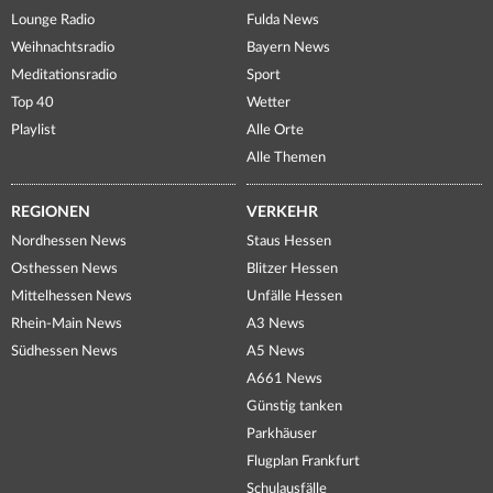
Lounge Radio
Fulda News
Weihnachtsradio
Bayern News
Meditationsradio
Sport
Top 40
Wetter
Playlist
Alle Orte
Alle Themen
REGIONEN
VERKEHR
Nordhessen News
Staus Hessen
Osthessen News
Blitzer Hessen
Mittelhessen News
Unfälle Hessen
Rhein-Main News
A3 News
Südhessen News
A5 News
A661 News
Günstig tanken
Parkhäuser
Flugplan Frankfurt
Schulausfälle