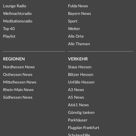
Lounge Radio
Fulda News
Weihnachtsradio
Bayern News
Meditationsradio
Sport
Top 40
Wetter
Playlist
Alle Orte
Alle Themen
REGIONEN
VERKEHR
Nordhessen News
Staus Hessen
Osthessen News
Blitzer Hessen
Mittelhessen News
Unfälle Hessen
Rhein-Main News
A3 News
Südhessen News
A5 News
A661 News
Günstig tanken
Parkhäuser
Flugplan Frankfurt
Schulausfälle