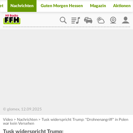
et
Nachrichten
Guten Morgen Hessen
Magazin
Aktionen
Playlist
Staupilot
Wetter
Webcam
Mein
© glomex, 12.09.2025
Video
>
Nachrichten
>
Tusk widerspricht Trump: "Drohnenangriff" in Polen
war kein Versehen
Tusk widerspricht Trump: