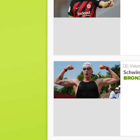
Schwim
BRON