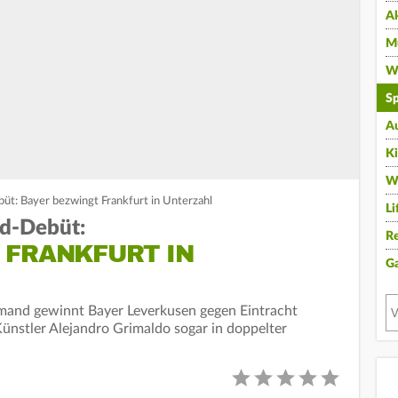
A
Mu
Wi
Sp
A
K
W
t: Bayer bezwingt Frankfurt in Unterzahl
Li
d-Debüt:
Re
 FRANKFURT IN
G
mand gewinnt Bayer Leverkusen gegen Eintracht
-Künstler Alejandro Grimaldo sogar in doppelter