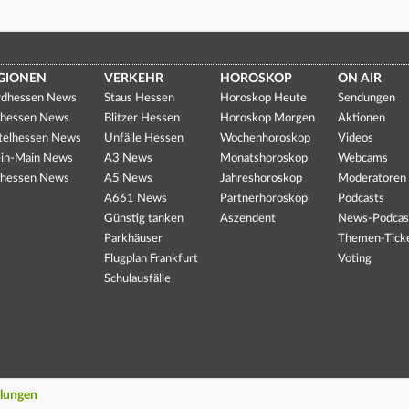
GIONEN
VERKEHR
HOROSKOP
ON AIR
dhessen News
Staus Hessen
Horoskop Heute
Sendungen
hessen News
Blitzer Hessen
Horoskop Morgen
Aktionen
telhessen News
Unfälle Hessen
Wochenhoroskop
Videos
in-Main News
A3 News
Monatshoroskop
Webcams
hessen News
A5 News
Jahreshoroskop
Moderatoren
A661 News
Partnerhoroskop
Podcasts
Günstig tanken
Aszendent
News-Podcas
Parkhäuser
Themen-Tick
Flugplan Frankfurt
Voting
Schulausfälle
llungen