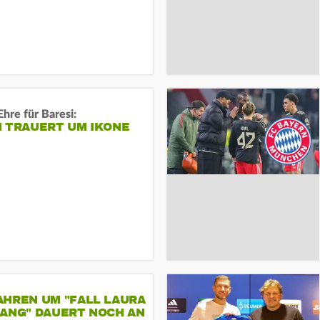
Ehre für Baresi:
N TRAUERT UM IKONE
AHREN UM "FALL LAURA
GANG" DAUERT NOCH AN