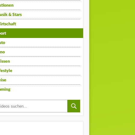
ktionen
sik & Stars
rtschaft
ort
uto
ino
issen
festyle
ise
aming