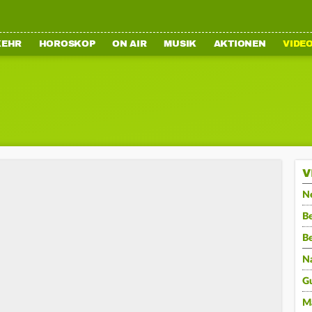
KEHR
HOROSKOP
ON AIR
MUSIK
AKTIONEN
VIDE
V
N
Be
B
N
G
M