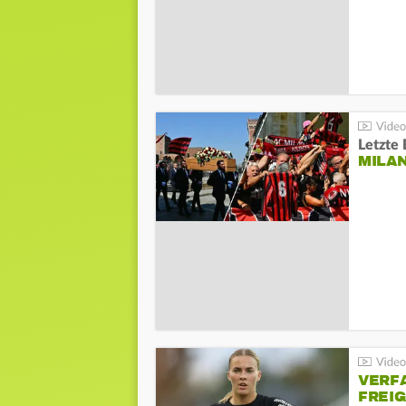
Letzte 
MILA
VERF
FREI