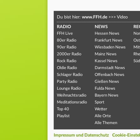
Du bist hier:
www.FFH.de
>>>
Video
RADIO
NEWS
RE
FFH Live
Hessen News
Nor
80er Radio
Frankfurt News
Ost
90er Radio
Wiesbaden News
Mit
2000er Radio
Mainz News
Rhe
Rock Radio
Kassel News
Süd
Oldie Radio
Darmstadt News
Schlager Radio
Offenbach News
Party Radio
Gießen News
Lounge Radio
Fulda News
Weihnachtsradio
Bayern News
Meditationsradio
Sport
Top 40
Wetter
Playlist
Alle Orte
Alle Themen
Impressum und Datenschutz
Cookie-Einste