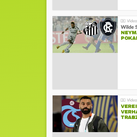
Wilde 
NEYM
POKA
VERE
VERH
TRAB