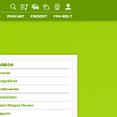
Playlist
Staupilot
Wetter
Webcam
Mein FFH
O
PODCAST
FREIZEIT
FFH-WELT
IDEOS
eueste
stgeklickt
estbewertet
achrichten
uten Morgen Hessen
agazin