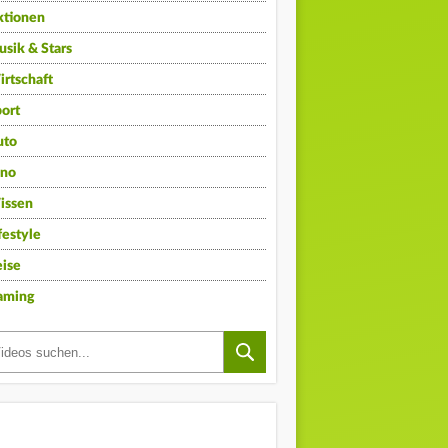
ktionen
sik & Stars
rtschaft
ort
uto
ino
issen
festyle
ise
aming