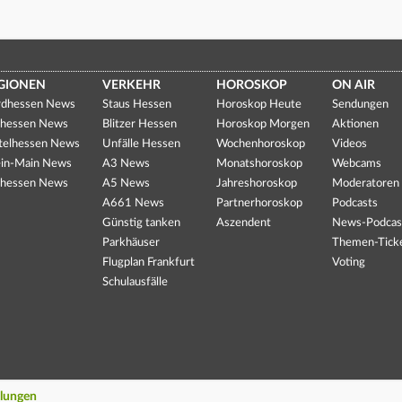
GIONEN
VERKEHR
HOROSKOP
ON AIR
dhessen News
Staus Hessen
Horoskop Heute
Sendungen
hessen News
Blitzer Hessen
Horoskop Morgen
Aktionen
telhessen News
Unfälle Hessen
Wochenhoroskop
Videos
in-Main News
A3 News
Monatshoroskop
Webcams
hessen News
A5 News
Jahreshoroskop
Moderatoren
A661 News
Partnerhoroskop
Podcasts
Günstig tanken
Aszendent
News-Podcas
Parkhäuser
Themen-Tick
Flugplan Frankfurt
Voting
Schulausfälle
llungen