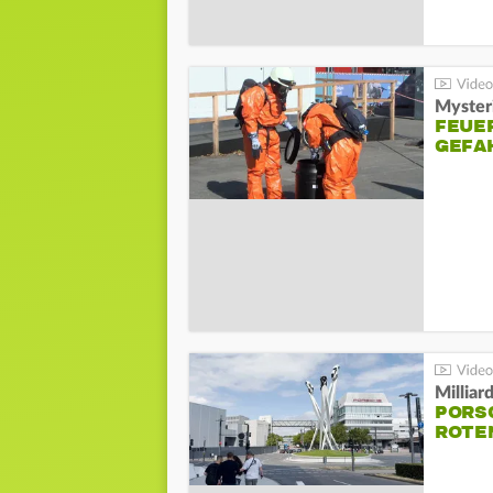
Mysteri
FEUE
GEFA
Millia
PORSC
ROTE