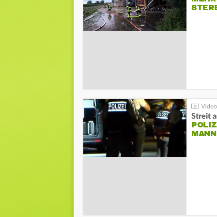
STER
Streit 
POLIZ
ANN I