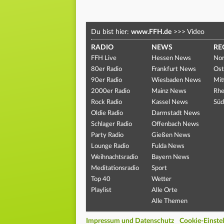
Du bist hier:
www.FFH.de
>>>
Video
RADIO
NEWS
RE
FFH Live
Hessen News
Nor
80er Radio
Frankfurt News
Ost
90er Radio
Wiesbaden News
Mit
2000er Radio
Mainz News
Rhe
Rock Radio
Kassel News
Süd
Oldie Radio
Darmstadt News
Schlager Radio
Offenbach News
Party Radio
Gießen News
Lounge Radio
Fulda News
Weihnachtsradio
Bayern News
Meditationsradio
Sport
Top 40
Wetter
Playlist
Alle Orte
Alle Themen
Impressum und Datenschutz
Cookie-Einste