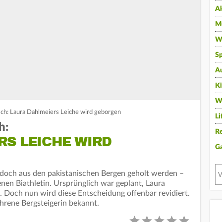
A
Mu
Wi
Sp
A
K
W
h: Laura Dahlmeiers Leiche wird geborgen
Li
h:
Re
RS LEICHE WIRD
G
 doch aus den pakistanischen Bergen geholt werden –
en Biathletin. Ursprünglich war geplant, Laura
. Doch nun wird diese Entscheidung offenbar revidiert.
fahrene Bergsteigerin bekannt.