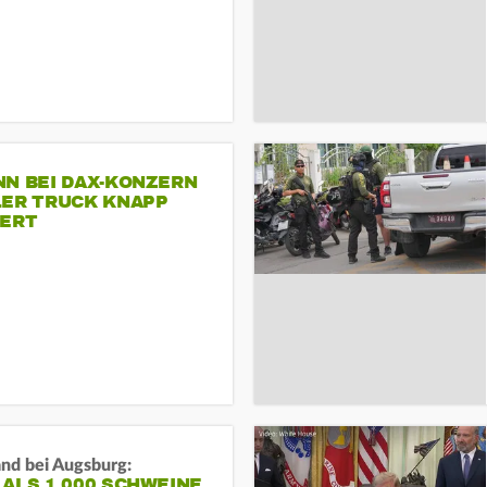
NN BEI DAX-KONZERN
LER TRUCK KNAPP
IERT
and bei Augsburg:
ALS 1.000 SCHWEINE