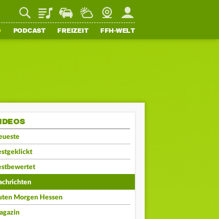
Playlist
Staupilot
Wetter
Webcam
Mein FFH
O
PODCAST
FREIZEIT
FFH-WELT
IDEOS
eueste
stgeklickt
estbewertet
achrichten
uten Morgen Hessen
agazin