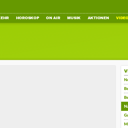
KEHR
HOROSKOP
ON AIR
MUSIK
AKTIONEN
VIDE
V
N
Be
B
N
G
M