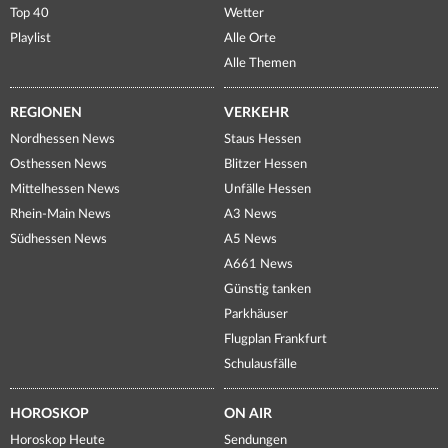
Top 40
Wetter
Playlist
Alle Orte
Alle Themen
REGIONEN
VERKEHR
Nordhessen News
Staus Hessen
Osthessen News
Blitzer Hessen
Mittelhessen News
Unfälle Hessen
Rhein-Main News
A3 News
Südhessen News
A5 News
A661 News
Günstig tanken
Parkhäuser
Flugplan Frankfurt
Schulausfälle
HOROSKOP
ON AIR
Horoskop Heute
Sendungen