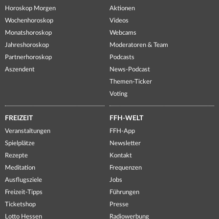
Horoskop Morgen
Aktionen
Wochenhoroskop
Videos
Monatshoroskop
Webcams
Jahreshoroskop
Moderatoren & Team
Partnerhoroskop
Podcasts
Aszendent
News-Podcast
Themen-Ticker
Voting
FREIZEIT
FFH-WELT
Veranstaltungen
FFH-App
Spielplätze
Newsletter
Rezepte
Kontakt
Meditation
Frequenzen
Ausflugsziele
Jobs
Freizeit-Tipps
Führungen
Ticketshop
Presse
Lotto Hessen
Radiowerbung