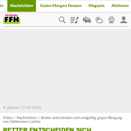
et
Nachrichten
Guten Morgen Hessen
Magazin
Aktionen
Playlist
Staupilot
Wetter
Webcam
Mein
© glomex, 15.09.2025
Video
>
Nachrichten
>
Retter entscheiden sich endgültig gegen Bergung
von Dahlmeiers Leiche
RETTER ENTSCHEIDEN SICH