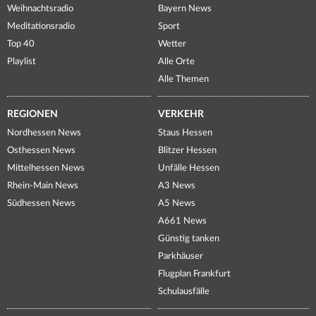
Weihnachtsradio
Bayern News
Meditationsradio
Sport
Top 40
Wetter
Playlist
Alle Orte
Alle Themen
REGIONEN
VERKEHR
Nordhessen News
Staus Hessen
Osthessen News
Blitzer Hessen
Mittelhessen News
Unfälle Hessen
Rhein-Main News
A3 News
Südhessen News
A5 News
A661 News
Günstig tanken
Parkhäuser
Flugplan Frankfurt
Schulausfälle