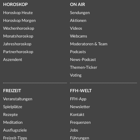
HOROSKOP
ON AIR
Horoskop Heute
Sendungen
Horoskop Morgen
Aktionen
Wochenhoroskop
Videos
Monatshoroskop
Webcams
Jahreshoroskop
Moderatoren & Team
Partnerhoroskop
Podcasts
Aszendent
News-Podcast
Themen-Ticker
Voting
FREIZEIT
FFH-WELT
Veranstaltungen
FFH-App
Spielplätze
Newsletter
Rezepte
Kontakt
Meditation
Frequenzen
Ausflugsziele
Jobs
Freizeit-Tipps
Führungen