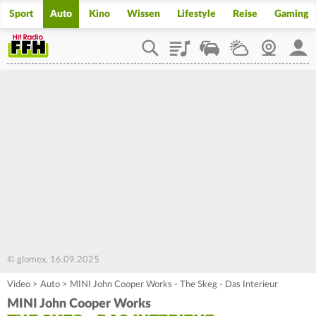
Sport
Auto
Kino
Wissen
Lifestyle
Reise
Gaming
Playlist
Staupilot
Wetter
Webcam
Mein
© glomex, 16.09.2025
Video
>
Auto
>
MINI John Cooper Works - The Skeg - Das Interieur
MINI John Cooper Works