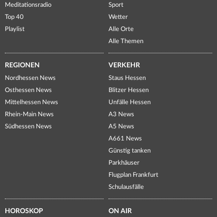
Meditationsradio
Sport
Top 40
Wetter
Playlist
Alle Orte
Alle Themen
REGIONEN
VERKEHR
Nordhessen News
Staus Hessen
Osthessen News
Blitzer Hessen
Mittelhessen News
Unfälle Hessen
Rhein-Main News
A3 News
Südhessen News
A5 News
A661 News
Günstig tanken
Parkhäuser
Flugplan Frankfurt
Schulausfälle
HOROSKOP
ON AIR