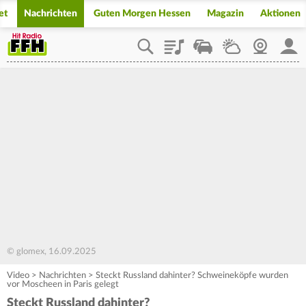
et
Nachrichten
Guten Morgen Hessen
Magazin
Aktionen
Playlist
Staupilot
Wetter
Webcam
Mein
© glomex, 16.09.2025
Video
>
Nachrichten
>
Steckt Russland dahinter? Schweineköpfe wurden
vor Moscheen in Paris gelegt
Steckt Russland dahinter?