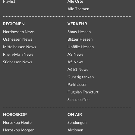
Playlist
Alle Orte
Alle Themen
REGIONEN
VERKEHR
Nordhessen News
Staus Hessen
Osthessen News
Blitzer Hessen
Mittelhessen News
Unfälle Hessen
Rhein-Main News
A3 News
Südhessen News
A5 News
A661 News
Günstig tanken
Parkhäuser
Flugplan Frankfurt
Schulausfälle
HOROSKOP
ON AIR
Horoskop Heute
Sendungen
Horoskop Morgen
Aktionen