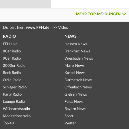
MEHR TOP-MELDUNGEN
Du bist hier:
www.FFH.de
>>>
Video
RADIO
NEWS
FFH Live
Hessen News
80er Radio
Frankfurt News
90er Radio
Wiesbaden News
2000er Radio
Mainz News
Rock Radio
Kassel News
Oldie Radio
Darmstadt News
Schlager Radio
Offenbach News
Party Radio
Gießen News
Lounge Radio
Fulda News
Weihnachtsradio
Bayern News
Meditationsradio
Sport
Top 40
Wetter