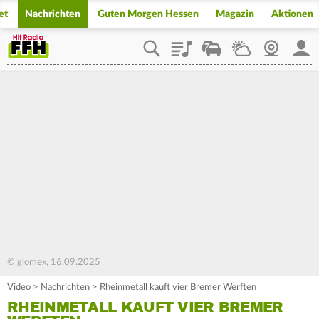
et
Nachrichten
Guten Morgen Hessen
Magazin
Aktionen
Playlist
Staupilot
Wetter
Webcam
Mein
© glomex, 16.09.2025
Video
>
Nachrichten
>
Rheinmetall kauft vier Bremer Werften
RHEINMETALL KAUFT VIER BREMER