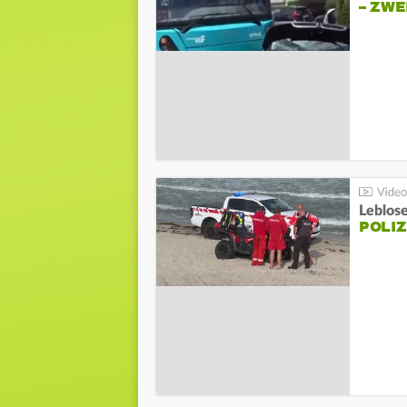
– ZW
Leblos
POLIZ