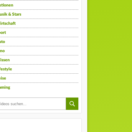
ktionen
sik & Stars
rtschaft
ort
uto
ino
issen
festyle
ise
aming