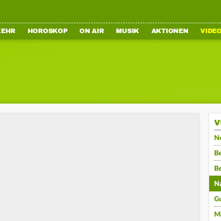
KEHR
HOROSKOP
ON AIR
MUSIK
AKTIONEN
VIDE
V
N
Be
B
N
G
M