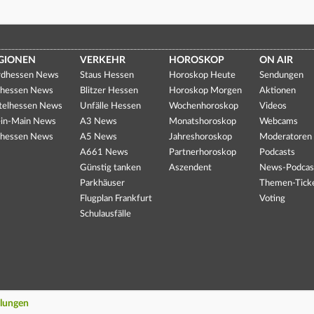
GIONEN
VERKEHR
HOROSKOP
ON AIR
dhessen News
Staus Hessen
Horoskop Heute
Sendungen
hessen News
Blitzer Hessen
Horoskop Morgen
Aktionen
telhessen News
Unfälle Hessen
Wochenhoroskop
Videos
in-Main News
A3 News
Monatshoroskop
Webcams
hessen News
A5 News
Jahreshoroskop
Moderatoren
A661 News
Partnerhoroskop
Podcasts
Günstig tanken
Aszendent
News-Podcas
Parkhäuser
Themen-Tick
Flugplan Frankfurt
Voting
Schulausfälle
llungen