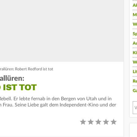
A
Mu
Wi
Sp
A
K
W
allüren: Robert Redford ist tot
Li
allüren:
Re
IST TOT
G
bell. Er lebte fernab in den Bergen von Utah und in
n Frau. Seine Liebe galt dem Independent-Kino und der