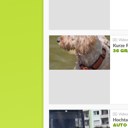
Kurze P
36 G
Hochta
AUTO