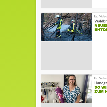
Waldbr
NEUE
ENTD
Handge
SO WI
ZUM 