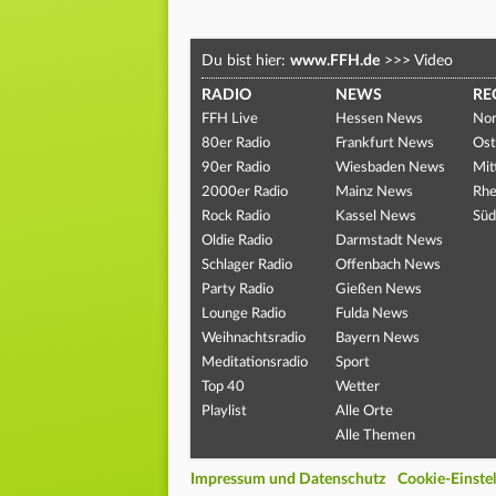
Du bist hier:
www.FFH.de
>>>
Video
RADIO
NEWS
RE
FFH Live
Hessen News
Nor
80er Radio
Frankfurt News
Ost
90er Radio
Wiesbaden News
Mit
2000er Radio
Mainz News
Rhe
Rock Radio
Kassel News
Süd
Oldie Radio
Darmstadt News
Schlager Radio
Offenbach News
Party Radio
Gießen News
Lounge Radio
Fulda News
Weihnachtsradio
Bayern News
Meditationsradio
Sport
Top 40
Wetter
Playlist
Alle Orte
Alle Themen
Impressum und Datenschutz
Cookie-Einste