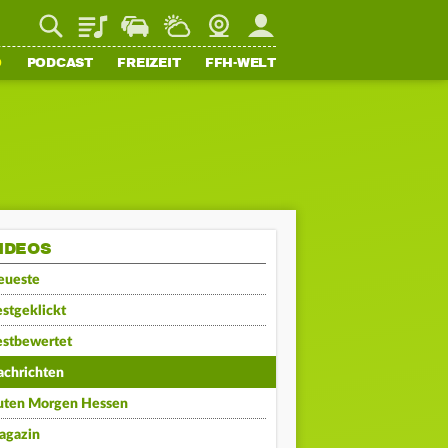
Playlist
Staupilot
Wetter
Webcam
Mein FFH
O
PODCAST
FREIZEIT
FFH-WELT
IDEOS
eueste
stgeklickt
estbewertet
achrichten
uten Morgen Hessen
agazin