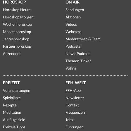
HOROSKOP
ON AIR
Horoskop Heute
Sendungen
Horoskop Morgen
Aktionen
Wochenhoroskop
Videos
Monatshoroskop
Webcams
Jahreshoroskop
Moderatoren & Team
Partnerhoroskop
Podcasts
Aszendent
News-Podcast
Themen-Ticker
Voting
FREIZEIT
FFH-WELT
Veranstaltungen
FFH-App
Spielplätze
Newsletter
Rezepte
Kontakt
Meditation
Frequenzen
Ausflugsziele
Jobs
Freizeit-Tipps
Führungen