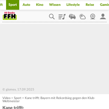
ft
Sport
Auto
Kino
Wissen
Lifestyle
Reise
Gami
Playlist
Staupilot
Wetter
Webcam
Mein
© glomex, 17.09.2025
Video
>
Sport
>
Kane trifft: Bayern mit Rekordsieg gegen den Klub-
Weltmeister
Kane trifft: