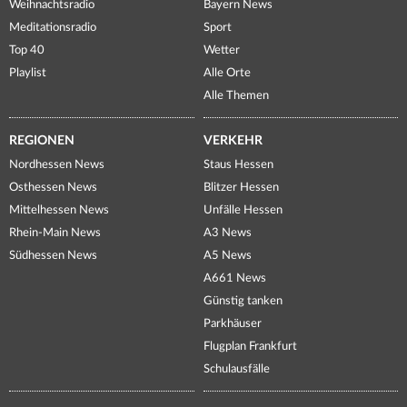
Weihnachtsradio
Bayern News
Meditationsradio
Sport
Top 40
Wetter
Playlist
Alle Orte
Alle Themen
REGIONEN
VERKEHR
Nordhessen News
Staus Hessen
Osthessen News
Blitzer Hessen
Mittelhessen News
Unfälle Hessen
Rhein-Main News
A3 News
Südhessen News
A5 News
A661 News
Günstig tanken
Parkhäuser
Flugplan Frankfurt
Schulausfälle