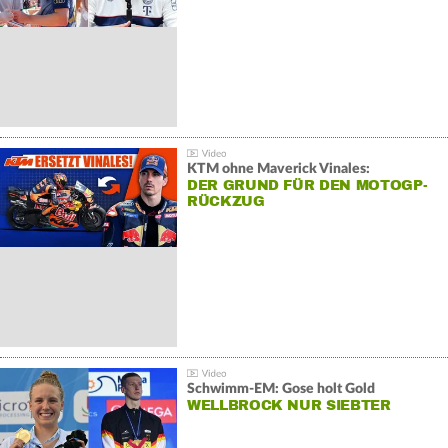
KTM ohne Maverick Vinales:
DER GRUND FÜR DEN MOTOGP-
RÜCKZUG
Schwimm-EM: Gose holt Gold
WELLBROCK NUR SIEBTER