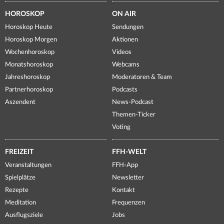
HOROSKOP
ON AIR
Horoskop Heute
Sendungen
Horoskop Morgen
Aktionen
Wochenhoroskop
Videos
Monatshoroskop
Webcams
Jahreshoroskop
Moderatoren & Team
Partnerhoroskop
Podcasts
Aszendent
News-Podcast
Themen-Ticker
Voting
FREIZEIT
FFH-WELT
Veranstaltungen
FFH-App
Spielplätze
Newsletter
Rezepte
Kontakt
Meditation
Frequenzen
Ausflugsziele
Jobs