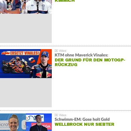
KIMMICH
KTM ohne Maverick Vinales:
DER GRUND FÜR DEN MOTOGP-
RÜCKZUG
Schwimm-EM: Gose holt Gold
WELLBROCK NUR SIEBTER