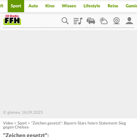
ft
Sport
Auto
Kino
Wissen
Lifestyle
Reise
Gami
Playlist
Staupilot
Wetter
Webcam
Mein
© glomex, 18.09.2025
Video
>
Sport
>
"Zeichen gesetzt": Bayern-Stars feiern Statement-Sieg
gegen Chelsea
"Zeichen gesetzt":