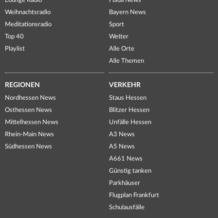
Lounge Radio
Fulda News
Weihnachtsradio
Bayern News
Meditationsradio
Sport
Top 40
Wetter
Playlist
Alle Orte
Alle Themen
REGIONEN
VERKEHR
Nordhessen News
Staus Hessen
Osthessen News
Blitzer Hessen
Mittelhessen News
Unfälle Hessen
Rhein-Main News
A3 News
Südhessen News
A5 News
A661 News
Günstig tanken
Parkhäuser
Flugplan Frankfurt
Schulausfälle