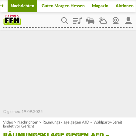
et
Nachrichten
Guten Morgen Hessen
Magazin
Aktionen
Playlist
Staupilot
Wetter
Webcam
Mein
© glomex, 19.09.2025
Video
>
Nachrichten
>
Räumungsklage gegen AfD – Wahlparty-Streit
landet vor Gericht
RÄUMUNGSKLAGE GEGEN AFD –