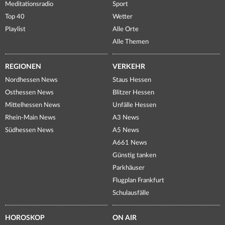
Meditationsradio
Sport
Top 40
Wetter
Playlist
Alle Orte
Alle Themen
REGIONEN
VERKEHR
Nordhessen News
Staus Hessen
Osthessen News
Blitzer Hessen
Mittelhessen News
Unfälle Hessen
Rhein-Main News
A3 News
Südhessen News
A5 News
A661 News
Günstig tanken
Parkhäuser
Flugplan Frankfurt
Schulausfälle
HOROSKOP
ON AIR