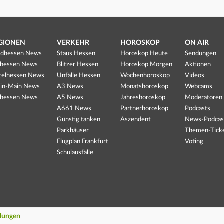
GIONEN
VERKEHR
HOROSKOP
ON AIR
dhessen News
Staus Hessen
Horoskop Heute
Sendungen
hessen News
Blitzer Hessen
Horoskop Morgen
Aktionen
telhessen News
Unfälle Hessen
Wochenhoroskop
Videos
in-Main News
A3 News
Monatshoroskop
Webcams
hessen News
A5 News
Jahreshoroskop
Moderatoren
A661 News
Partnerhoroskop
Podcasts
Günstig tanken
Aszendent
News-Podcas
Parkhäuser
Themen-Tick
Flugplan Frankfurt
Voting
Schulausfälle
llungen