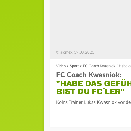
© glomex, 19.09.2025
Video
>
Sport
>
FC Coach Kwasniok: "Habe das
FC Coach Kwasniok:
"HABE DAS GEFÜH
BIST DU FC´LER"
Kölns Trainer Lukas Kwasniok vor de