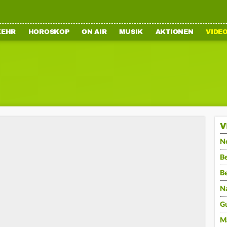
KEHR
HOROSKOP
ON AIR
MUSIK
AKTIONEN
VIDE
V
N
Be
B
N
G
M