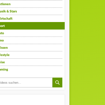
ktionen
sik & Stars
rtschaft
ort
uto
ino
issen
festyle
ise
aming