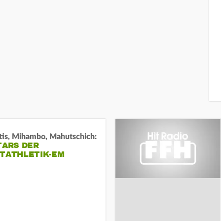
tis, Mihambo, Mahutschich:
TARS DER
HTATHLETIK-EM