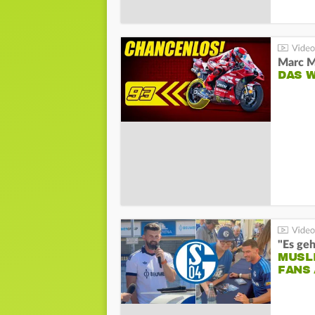
DAS 
"Es geh
MUSL
FANS