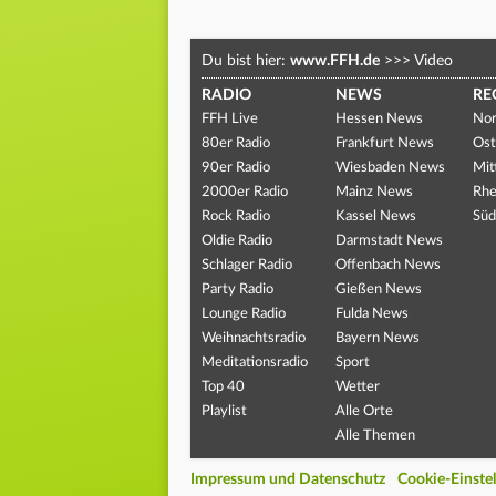
Du bist hier:
www.FFH.de
>>>
Video
RADIO
NEWS
RE
FFH Live
Hessen News
Nor
80er Radio
Frankfurt News
Ost
90er Radio
Wiesbaden News
Mit
2000er Radio
Mainz News
Rhe
Rock Radio
Kassel News
Süd
Oldie Radio
Darmstadt News
Schlager Radio
Offenbach News
Party Radio
Gießen News
Lounge Radio
Fulda News
Weihnachtsradio
Bayern News
Meditationsradio
Sport
Top 40
Wetter
Playlist
Alle Orte
Alle Themen
Impressum und Datenschutz
Cookie-Einste