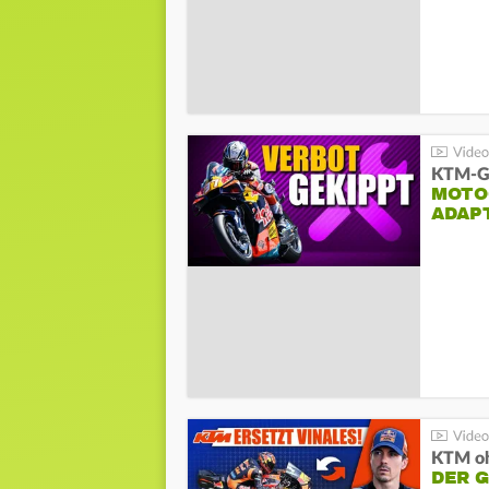
KTM-Ge
MOTO
ADAP
KTM oh
DER 