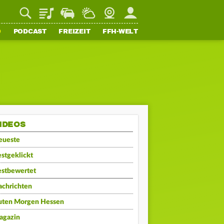
Playlist
Staupilot
Wetter
Webcam
Mein FFH
O
PODCAST
FREIZEIT
FFH-WELT
IDEOS
eueste
stgeklickt
estbewertet
achrichten
uten Morgen Hessen
agazin