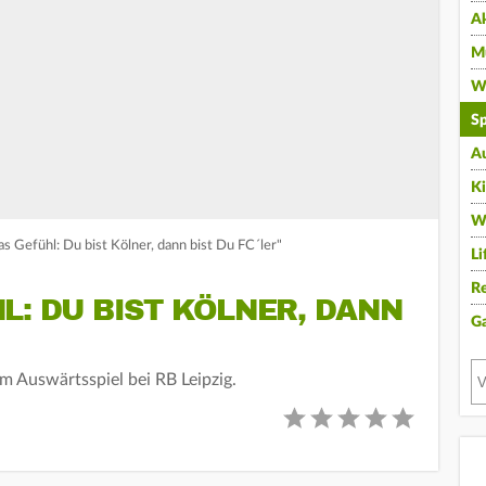
A
Mu
Wi
Sp
A
K
W
 Gefühl: Du bist Kölner, dann bist Du FC´ler"
Li
Re
L: DU BIST KÖLNER, DANN
G
m Auswärtsspiel bei RB Leipzig.