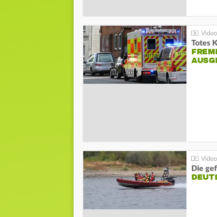
Totes 
FREM
AUSG
Die gef
DEUT