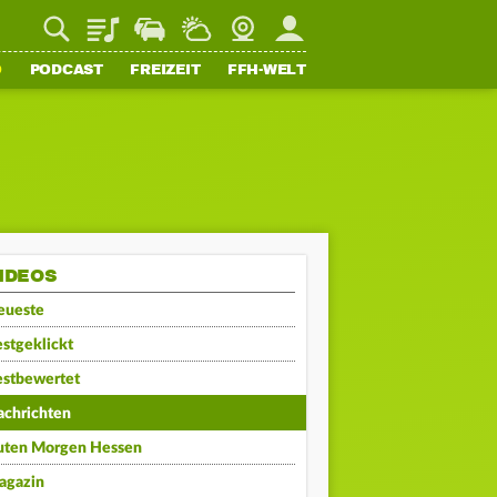
Playlist
Staupilot
Wetter
Webcam
Mein FFH
O
PODCAST
FREIZEIT
FFH-WELT
IDEOS
eueste
stgeklickt
estbewertet
achrichten
uten Morgen Hessen
agazin