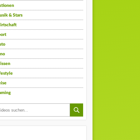
ktionen
sik & Stars
rtschaft
ort
uto
ino
issen
festyle
ise
aming