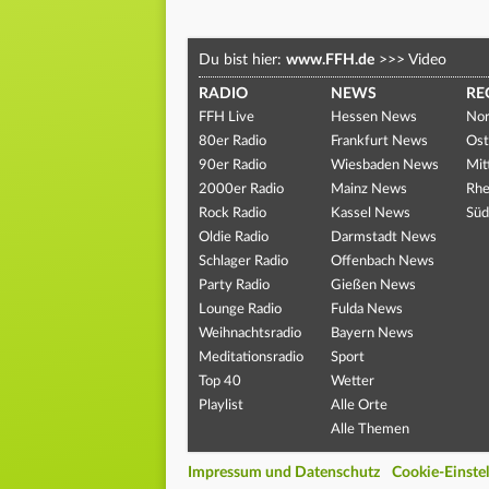
Du bist hier:
www.FFH.de
>>>
Video
RADIO
NEWS
RE
FFH Live
Hessen News
Nor
80er Radio
Frankfurt News
Ost
90er Radio
Wiesbaden News
Mit
2000er Radio
Mainz News
Rhe
Rock Radio
Kassel News
Süd
Oldie Radio
Darmstadt News
Schlager Radio
Offenbach News
Party Radio
Gießen News
Lounge Radio
Fulda News
Weihnachtsradio
Bayern News
Meditationsradio
Sport
Top 40
Wetter
Playlist
Alle Orte
Alle Themen
Impressum und Datenschutz
Cookie-Einste