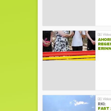
AHOR
REGE
ERIN
BEIM 
RKI:
FAST 