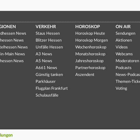
GIONEN
VERKEHR
HOROSKOP
ON AIR
dhessen News
Staus Hessen
Horoskop Heute
Sendungen
hessen News
Blitzer Hessen
Horoskop Morgen
Aktionen
telhessen News
Unfälle Hessen
Wochenhoroskop
Videos
in-Main News
A3 News
Monatshoroskop
Webcams
hessen News
A5 News
Jahreshoroskop
Moderatoren
A661 News
Partnerhoroskop
Podcasts
Günstig tanken
Aszendent
News-Podcas
Parkhäuser
Themen-Tick
Flugplan Frankfurt
Voting
Schulausfälle
llungen