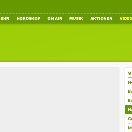
KEHR
HOROSKOP
ON AIR
MUSIK
AKTIONEN
VIDE
V
N
Be
B
N
G
M