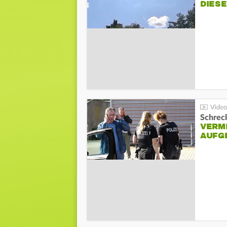
DIES
Schreck
VERM
AUFG