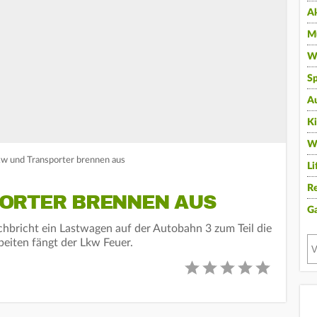
A
Mu
Wi
Sp
A
K
W
kw und Transporter brennen aus
Li
Re
ORTER BRENNEN AUS
G
hbricht ein Lastwagen auf der Autobahn 3 zum Teil die
beiten fängt der Lkw Feuer.